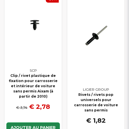
compétitifs
, d’une
livraison rapide
et de
produits fiables
pour
votre carrosserie Aixam.
SCP
Clip / rivet plastique de
fixation pour carrosserie
et intérieur de voiture
LIGIER GROUP
sans permis Aixam (à
Rivets / rivets pop
partir de 2010)
universels pour
€ 2,78
carrosserie de voiture
€ 3,74
sans permis
€ 1,82
AJOUTER AU PANIER