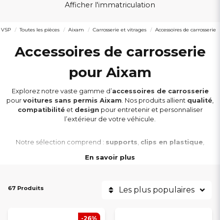
Afficher l'immatriculation
s VSP
Toutes les pièces
Aixam
Carrosserie et vitrages
Accessoires de carrosserie
Accessoires de carrosserie
pour Aixam
Explorez notre vaste gamme d’
accessoires de carrosserie
pour
voitures sans permis Aixam
. Nos produits allient
qualité
,
compatibilité
et
design
pour entretenir et personnaliser
l’extérieur de votre véhicule.
Notre sélection comprend :
supports
,
clips en plastique
,
autocollants
,
logos
,
rivets
,
colles
,
renforts
,
détails de
En savoir plus
calandre
,
spoilers
et
passages de roue intérieurs
— tous
conçus pour s’adapter parfaitement aux modèles Aixam.
67 Produits
Les plus populaires
Compatibles avec les modèles
Aixam City, Coupé, Crossline,
Crossover, GTO, Minauto, A741, A721, Scouty, 500 et 400
,
ainsi qu’avec les séries
S8, S9 et S10
. Profitez de
prix
-26%