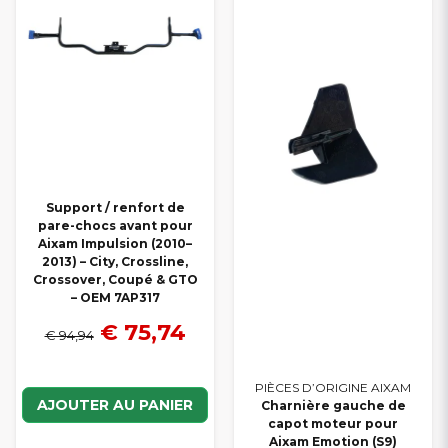
Support / renfort de
pare-chocs avant pour
Aixam Impulsion (2010–
2013) – City, Crossline,
Crossover, Coupé & GTO
– OEM 7AP317
€ 75,74
€ 94,94
PIÈCES D’ORIGINE AIXAM
AJOUTER AU PANIER
Charnière gauche de
capot moteur pour
Aixam Emotion (S9)