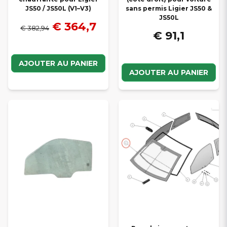
JS50 / JS50L (V1–V3)
sans permis Ligier JS50 &
JS50L
€ 364,7
€ 382,94
€ 91,1
AJOUTER AU PANIER
AJOUTER AU PANIER