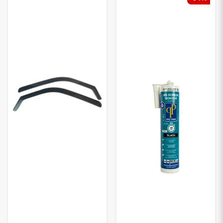
voiture sans permis Ligier
chez
Smallcarparts.fr
– bénéficiez
de
prix compétitifs
, d’une
qualité supérieure
et d’une
livraison rapide
partout en France.