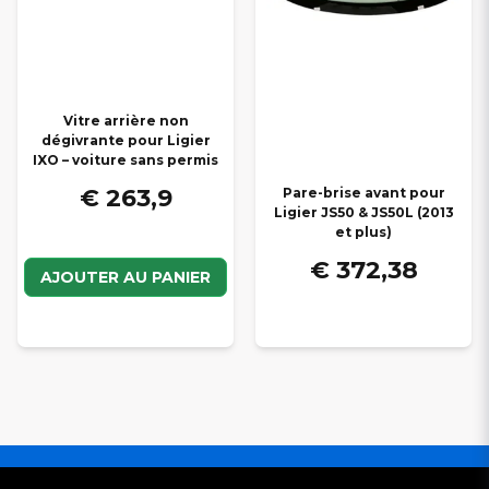
Vitre arrière non
dégivrante pour Ligier
IXO – voiture sans permis
€ 263,9
Pare-brise avant pour
Ligier JS50 & JS50L (2013
et plus)
€ 372,38
AJOUTER AU PANIER