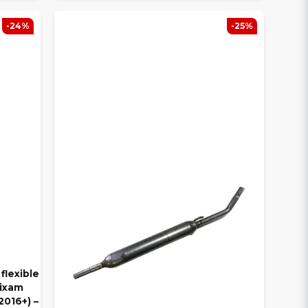
-24%
-25%
flexible
Aixam
2016+) –