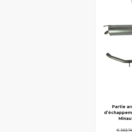
Partie a
d’échappeme
Minau
€ 363,7