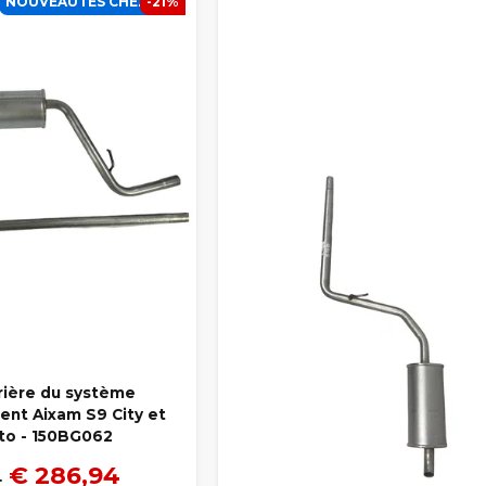
NOUVEAUTÉS CHEZ SCP
-21%
rrière du système
nt Aixam S9 City et
to - 150BG062
€ 286,94
4