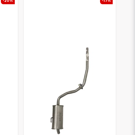
-20%
-17%