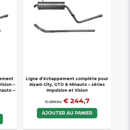
pement
Ligne d’échappement complète pour
ision –
Aixam City, GTO & Minauto – séries
nauto –
Impulsion et Vision
€ 244,7
€ 286,94
AJOUTER AU PANIER