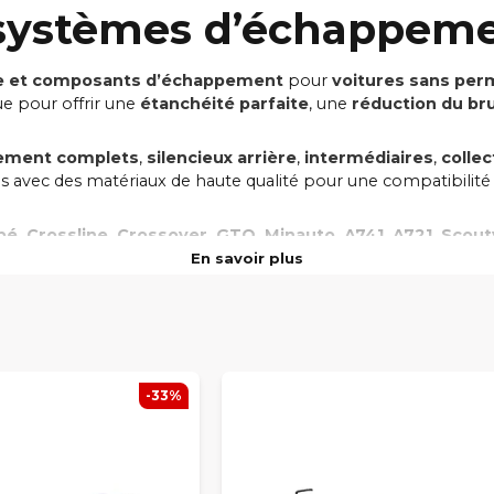
 systèmes d’échappem
ie et composants d’échappement
pour
voitures sans per
ue pour offrir une
étanchéité parfaite
, une
réduction du bru
ement complets
,
silencieux arrière
,
intermédiaires
,
colle
s avec des matériaux de haute qualité pour une compatibilité 
pé, Crossline, Crossover, GTO, Minauto, A741, A721, Scout
montage simple et qualité garantie pour tous les systèmes d
En savoir plus
-33%