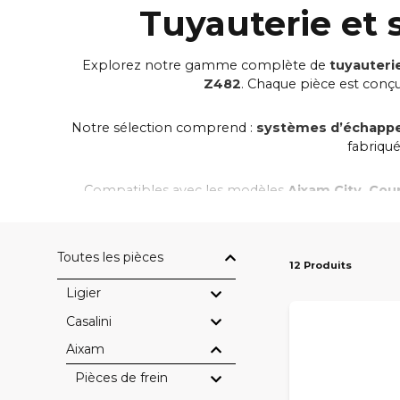
Tuyauterie et
Explorez notre gamme complète de
tuyauter
Z482
. Chaque pièce est conç
Notre sélection comprend :
systèmes d’échapp
fabriqué
Compatibles avec les modèles
Aixam City, Cou
Livraison rapide, 
Toutes les pièces
12 Produits
Ligier
Casalini
Aixam
Pièces de frein