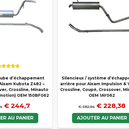
/ tube d’échappement
Silencieux / système d’échap
 Aixam Kubota Z482 –
arrière pour Aixam Impulsion & V
er, Crossline, Minauto
Crossline, Coupé, Crossover, Mi
Emotion) OEM 150BF062
OEM 1AY062
€ 244,7
€ 228,38
74
€ 382,94
ER AU PANIER
AJOUTER AU PANIER