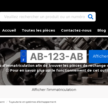
Veuillez rechercher un produit ou un numéro d'article.
Accueil
Toutes les pièces
Contactez-nous
Blog
Afficher
ro d’immatriculation afin de trouver les pièces de rechange
ⓘ Pour en savoir plus sur le fonctionnement de cet outi
Afficher l'immatriculation
ment
Tuyauterie et systèmes d’échappement