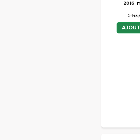
2016, 
€ 143,
AJOUT