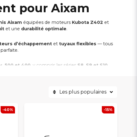
ent pour Aixam
mis Aixam
équipées de moteurs
Kubota Z402
et
it
et une
durabilité optimale
.
cteurs d’échappement
et
tuyaux flexibles
— tous
parfaite.
y, 500 et 400
, y compris les séries
S8, S9 et S10
.
’échappement Aixam.
Les plus populaires
-40%
-15%