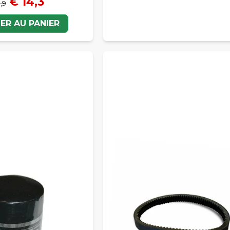
€ 14,3
,9
ER AU PANIER