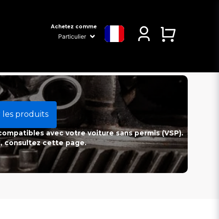
Achetez comme
 les produits
 compatibles avec votre voiture sans permis (VSP).
l, consultez cette page.