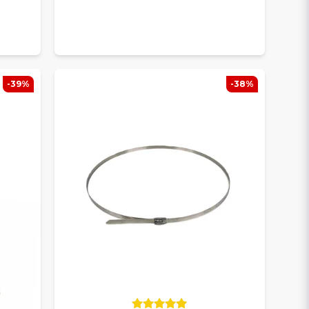
-39%
-38%