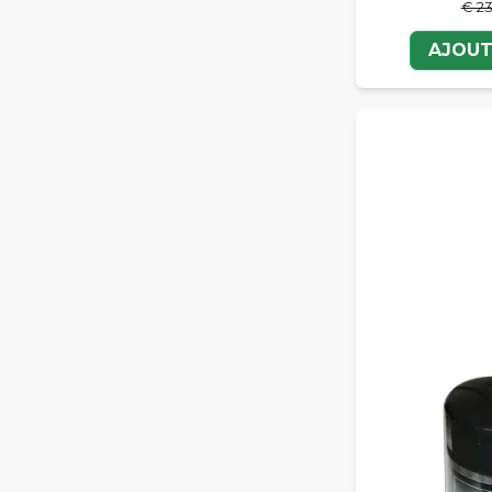
€ 23
AJOUT