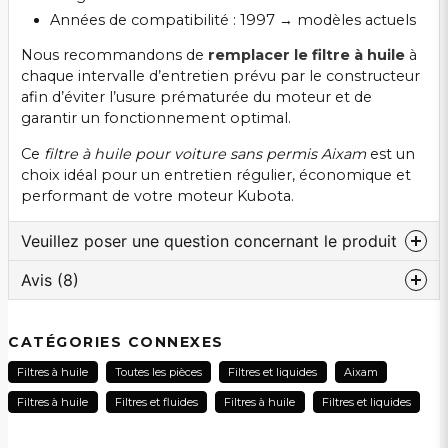
Années de compatibilité : 1997 → modèles actuels
Nous recommandons de
remplacer le filtre à huile
à
chaque intervalle d’entretien prévu par le constructeur
afin d’éviter l’usure prématurée du moteur et de
garantir un fonctionnement optimal.
Ce
filtre à huile pour voiture sans permis Aixam
est un
choix idéal pour un entretien régulier, économique et
performant de votre moteur Kubota.
Veuillez poser une question concernant le produit
Avis (8)
question
Veuillez nous contacter au sujet de ce produit...
Anonyme
CATÉGORIES CONNEXES
il y a 1 mois
Filtres à huile
Toutes les pièces
Filtres et liquides
Aixam
name
Magnus
Nom
Filtres à huile
Filtres et fluides
Filtres à huile
Filtres et liquides
il y a 2 mois