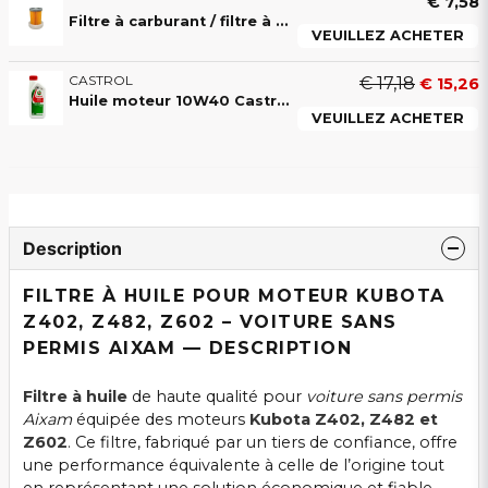
€ 7,58
Filtre à carburant / filtre à gasoil pour voiture sans permis Aixam – moteurs Kubota Z402, Z482 & Z602
VEUILLEZ ACHETER
CASTROL
€ 17,18
€ 15,26
Huile moteur 10W40 Castrol pour voiture sans permis
VEUILLEZ ACHETER
Description
FILTRE À HUILE POUR MOTEUR KUBOTA
Z402, Z482, Z602 – VOITURE SANS
PERMIS AIXAM — DESCRIPTION
Filtre à huile
de haute qualité pour
voiture sans permis
Aixam
équipée des moteurs
Kubota Z402, Z482 et
Z602
. Ce filtre, fabriqué par un tiers de confiance, offre
une performance équivalente à celle de l’origine tout