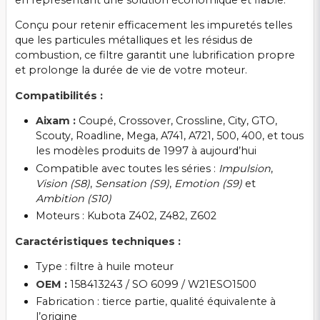
en représentant une solution économique et fiable.
Conçu pour retenir efficacement les impuretés telles
que les particules métalliques et les résidus de
combustion, ce filtre garantit une lubrification propre
et prolonge la durée de vie de votre moteur.
Compatibilités :
Aixam :
Coupé, Crossover, Crossline, City, GTO,
Scouty, Roadline, Mega, A741, A721, 500, 400, et tous
les modèles produits de 1997 à aujourd’hui
Compatible avec toutes les séries :
Impulsion
,
Vision (S8)
,
Sensation (S9)
,
Emotion (S9)
et
Ambition (S10)
Moteurs : Kubota Z402, Z482, Z602
Caractéristiques techniques :
Type : filtre à huile moteur
OEM :
158413243 / SO 6099 / W21ESO1500
Fabrication : tierce partie, qualité équivalente à
l’origine