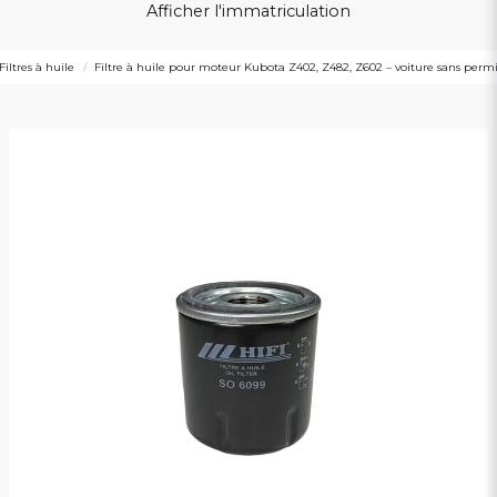
Afficher l'immatriculation
Filtres à huile
Filtre à huile pour moteur Kubota Z402, Z482, Z602 – voiture sans perm