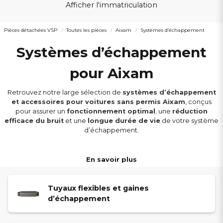
Afficher l'immatriculation
Pièces détachées VSP
Toutes les pièces
Aixam
Systèmes d’échappement
Systèmes d’échappement
pour Aixam
Retrouvez notre large sélection de
systèmes d’échappement
et accessoires pour voitures sans permis Aixam
, conçus
pour assurer un
fonctionnement optimal
, une
réduction
efficace du bruit
et une
longue durée de vie
de votre système
d’échappement.
Notre gamme comprend des
tuyaux flexibles
,
tuyaux
En savoir plus
d’échappement
,
supports de fixation
,
silencieux
et
raccords
. Toutes nos pièces sont compatibles avec les modèles
Aixam
City, Coupé, Crossline, Crossover, GTO, Minauto,
Tuyaux flexibles et gaines
Scouty, A741
et
A721
équipés de moteurs
Kubota Z402
ou
d’échappement
Z482
issus des séries
Ambition (S10)
,
Emotion (S9)
,
Sensation
(S9)
,
Vision (S8)
et
Impulsion (S8)
.