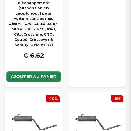
d’échappement
(suspension en
caoutchouc) pour
voiture sans permis
Aixam – A751, 400.4, 400E,
500.4, 500.5, A721, A741,
City, Crossline, GTO,
Coupé, Crossover &
Scouty (OEM 1S037)
€ 6,62
AJOUTER AU PANIER
-40%
-15%