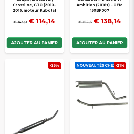
Crossline, GTO (2010–
Ambition (2016+) – OEM
2016, moteur Kubota)
150BF007
€ 114,14
€ 138,14
€ 143,9
€ 182,3
AJOUTER AU PANIER
AJOUTER AU PANIER
-25%
NOUVEAUTÉS CHEZ SCP
-21%