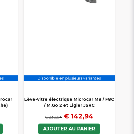
es
Disponible en plusieurs variantes
crocar
Lève-vitre électrique Microcar M8 / F8C
che)
/ M.Go 2 et Ligier JSRC
€ 142,94
€ 238,94
AJOUTER AU PANIER