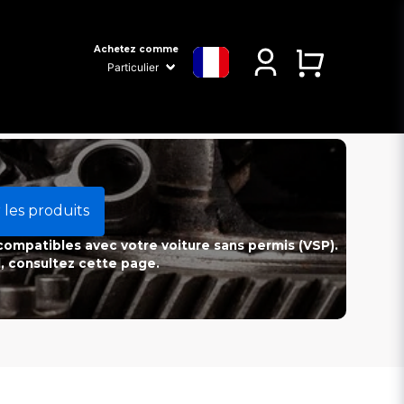
Achetez comme
 les produits
 compatibles avec votre voiture sans permis (VSP).
l, consultez cette page.