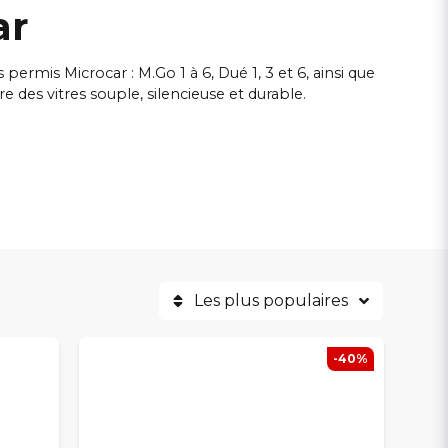
ar
mis Microcar : M.Go 1 à 6, Dué 1, 3 et 6, ainsi que
des vitres souple, silencieuse et durable.
le et une longue durée de vie. Que vous ayez besoin
Les plus populaires
rer un fonctionnement fluide et fiable des vitres de
-40%