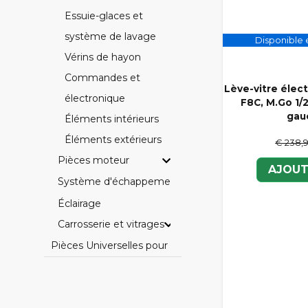
Essuie-glaces et
système de lavage
Disponible e
Vérins de hayon
Commandes et
Lève-vitre élec
électronique
F8C, M.Go 1/2
gau
Éléments intérieurs
Éléments extérieurs
€ 238,
Pièces moteur
AJOUT
Système d'échappement
Éclairage
Carrosserie et vitrages
Pièces Universelles pour Voitures Sans Permis