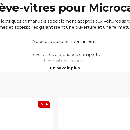
ève-vitres pour Microc
triques et manuels spécialement adaptés aux voitures sans per
s et accessoires garantissent une ouverture et une fermeture 
Nous proposons notamment :
Lève-vitres électriques complets
Lève-vitres manuels
Mécanismes et rails de lève-vitre
En savoir plus
Moteurs de lève-vitre
Pièces de fixation et accessoires divers
r assurer une compatibilité parfaite, une installation simp
re complet, vous trouverez ici les pièces idéales pour restau
votre voiture sans permis Microcar.
-51%