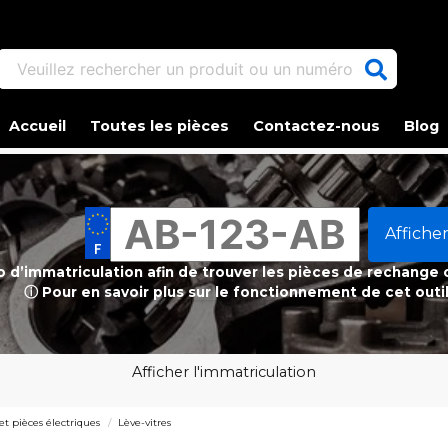
Veuillez rechercher un produit ou un numéro d'article.
Accueil
Toutes les pièces
Contactez-nous
Blog
Afficher
ro d’immatriculation afin de trouver les pièces de rechange
ⓘ Pour en savoir plus sur le fonctionnement de cet outi
Afficher l'immatriculation
 et pièces électriques
Lève-vitres