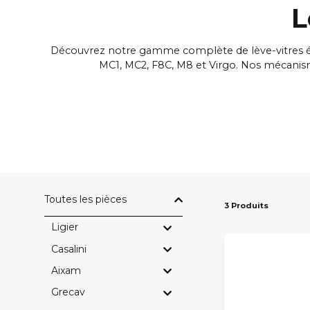
L
Découvrez notre gamme complète de lève-vitres élec
MC1, MC2, F8C, M8 et Virgo. Nos mécanisme
Toutes les pièces
Chaque composant est soigneusement sélectionné pou
3 Produits
de remplacer un moteur, un mécanisme ou un lève-vit
Ligier
Casalini
Aixam
Grecav