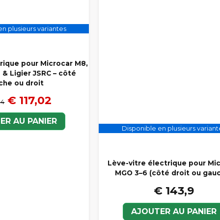
n plusieurs variantes
trique pour Microcar M8,
 & Ligier JSRC – côté
che ou droit
€ 117,02
94
ER AU PANIER
Disponible en plusieurs variant
Lève-vitre électrique pour Mi
MGO 3–6 (côté droit ou gau
€ 143,9
AJOUTER AU PANIER