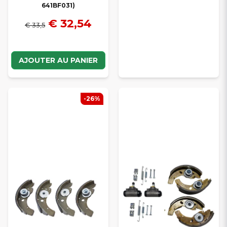
641BF031)
€ 32,54
€ 33,5
AJOUTER AU PANIER
-26%