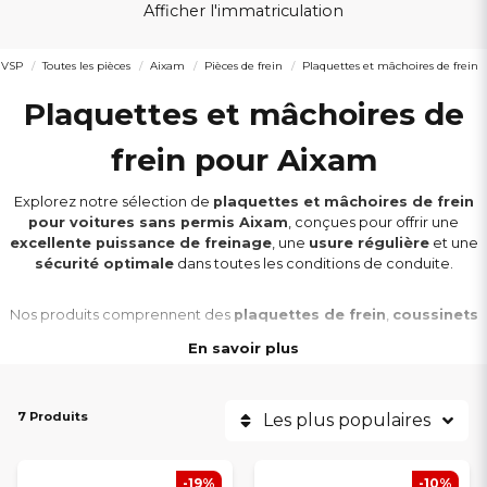
Afficher l'immatriculation
 VSP
Toutes les pièces
Aixam
Pièces de frein
Plaquettes et mâchoires de frein
Plaquettes et mâchoires de
frein pour Aixam
Explorez notre sélection de
plaquettes et mâchoires de frein
pour voitures sans permis Aixam
, conçues pour offrir une
excellente puissance de freinage
, une
usure régulière
et une
sécurité optimale
dans toutes les conditions de conduite.
Nos produits comprennent des
plaquettes de frein
,
coussinets
et
mâchoires de frein
de haute qualité, compatibles avec les
En savoir plus
modèles Aixam
City, Coupé, Crossline, Crossover, GTO,
Minauto, A741, A721, Scouty, 500
et
400
issus des séries
Ambition (S10)
,
Emotion (S9)
,
Sensation (S9)
,
Vision (S8)
et
7 Produits
Impulsion (S8)
Les plus populaires
.
Toutes nos pièces de frein sont
rigoureusement testées
pour
-19%
-10%