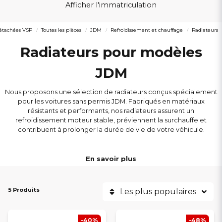
Afficher l'immatriculation
détachées VSP
Toutes les pièces
JDM
Refroidissement et chauffage
Radiateurs
Radiateurs pour modèles
JDM
Nous proposons une sélection de radiateurs conçus spécialement
pour les voitures sans permis JDM. Fabriqués en matériaux
résistants et performants, nos radiateurs assurent un
refroidissement moteur stable, préviennent la surchauffe et
contribuent à prolonger la durée de vie de votre véhicule.
RADIATEURS DE HAUTE QUALITÉ
En savoir plus
Refroidissement efficace
– maintient la température
moteur à un niveau optimal en toutes conditions.
5 Produits
Les plus populaires
Matériaux robustes
– conçus pour résister à la chaleur, aux
vibrations et à l'usure quotidienne.
Installation simple
– modèles parfaitement adaptés aux
-40%
-48%