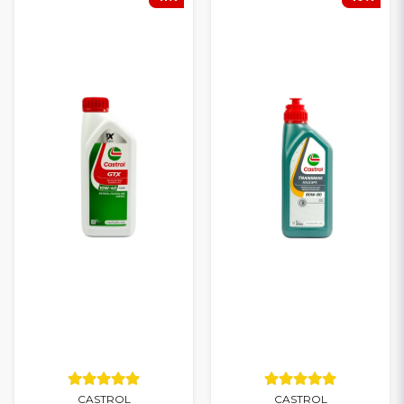
Commandez dès aujourd’hui vos
huiles et liquides pour
voiture sans permis Ligier
– profitez de
prix avantageux
, de
produits de qualité
et d’une
livraison rapide
partout en
France.
CASTROL
CASTROL