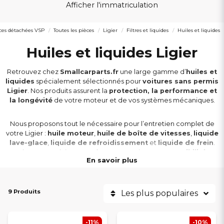
Afficher l'immatriculation
ces détachées VSP
Toutes les pièces
Ligier
Filtres et liquides
Huiles et liquides
Huiles et liquides Ligier
Retrouvez chez
Smallcarparts.fr
une large gamme d’
huiles et
liquides
spécialement sélectionnés pour
voitures sans permis
Ligier
. Nos produits assurent la
protection, la performance et
la longévité
de votre moteur et de vos systèmes mécaniques.
Nous proposons tout le nécessaire pour l’entretien complet de
votre Ligier :
huile moteur
,
huile de boîte de vitesses
,
liquide
lave-glace
,
liquide de refroidissement
et
liquide de frein
.
Chaque produit est testé pour garantir une
compatibilité
En savoir plus
parfaite
avec les exigences des moteurs Ligier modernes et
classiques.
9 Produits
Les plus populaires
Nos
huiles et fluides Ligier
conviennent à tous les modèles :
Myli, JS60, JS50, JS50L, Ixo, JS RC, X-Too, Nova
et
Ambra
. Ils assurent
une
lubrification optimale
et contribuent à réduire l’usure et la
-11%
-10%
consommation de carburant.