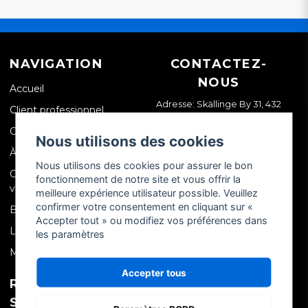
NAVIGATION
CONTACTEZ-
NOUS
Accueil
Adresse: Skällinge By 31, 432
Client professionnel
99 Skällinge, Suède
Contactez-nous
Nous utilisons des cookies
À propos de nous
Nous utilisons des cookies pour assurer le bon
Conditions générales de
fonctionnement de notre site et vous offrir la
vente (CGV)
meilleure expérience utilisateur possible. Veuillez
confirmer votre consentement en cliquant sur «
Blog
Accepter tout » ou modifiez vos préférences dans
Livraison
les paramètres
Mentions légales
Accepter tous
RÉSEAUX
MON COMPTE
SOCIAUX