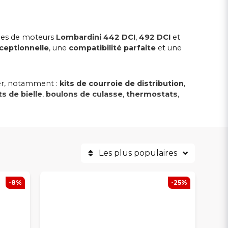
es de moteurs
Lombardini 442 DCI
,
492 DCI
et
xceptionnelle
, une
compatibilité parfaite
et une
ier, notamment :
kits de courroie de distribution
,
s de bielle
,
boulons de culasse
,
thermostats
,
 tout en maintenant la fiabilité et les performances
Les plus populaires
assurent une
installation facile
et une
qualité
-8%
-25%
de
produits fiables
et d’une
livraison rapide
partout