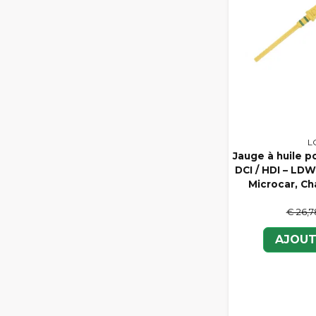
L
Jauge à huile 
DCI / HDI – LD
Microcar, Ch
€ 26,7
AJOUT