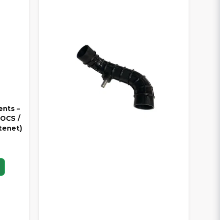
ents –
OCS /
tenet)