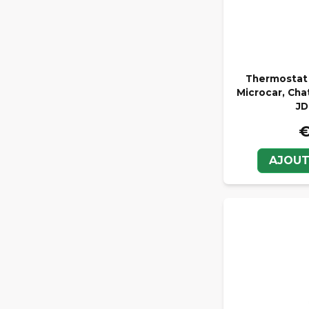
Thermostat 
Microcar, Chat
JD
€
AJOUT