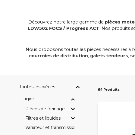
Découvrez notre large gamme de
pièces mote
LDW502 FOCS / Progress ACT
. Nos produits 
Nous proposons toutes les pièces nécessaires à l’
courroies de distribution
,
galets tendeurs
,
s
Toutes nos
pièces moteur Ligier
garantissent u
Toutes les pièces
64 Produits
Compatibles avec les modèles
Ligier Myli, J
Ligier
Pièces de freinage
Filtres et liquides
Commandez dès aujourd’hui vos
pièces moteur Li
Variateur et transmission