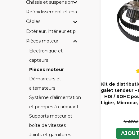
Châssis et suspension
Refroidissement et chauffage
Câbles
Extérieur, intérieur et pièces électriques
Pièces moteur
Électronique et
capteurs
Pièces moteur
Démarreurs et
Kit de distribu
alternateurs
galet tendeur –
HDI / SOHC pou
Système d’alimentation
Ligier, Microcar,
et pompes à carburant
Supports moteur et
€ 239,9
boîte de vitesses
AJOUT
Joints et garnitures