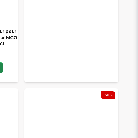
ur pour
ocar MGO
CI
-30%