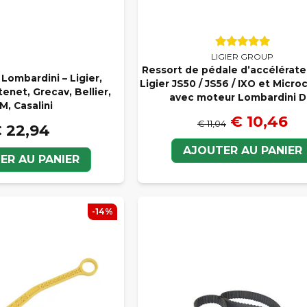
LIGIER GROUP
Ressort de pédale d’accélérate
Lombardini – Ligier,
Ligier JS50 / JS56 / IXO et Micr
enet, Grecav, Bellier,
avec moteur Lombardini D
M, Casalini
€ 10,46
€ 11,04
 22,94
AJOUTER AU PANIER
ER AU PANIER
-14%