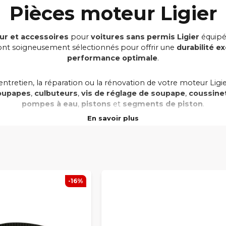
Pièces moteur Ligier
ur et accessoires
pour
voitures sans permis Ligier
équipé
sont soigneusement sélectionnés pour offrir une
durabilité e
performance optimale
.
entretien, la réparation ou la rénovation de votre moteur Lig
oupapes
,
culbuteurs
,
vis de réglage de soupape
,
coussinet
pompes à eau
,
pistons
et
segments de piston
.
En savoir plus
ne
résistance élevée à l’usure
et une
longue durée de vie
,
d’origine de votre moteur Lombardini.
S60, JS50, JS50L, Ixo, JS RC, X-Too, Nova
et
Ambra
, nos pièces 
professionnelle
.
-16%
gier
chez
Smallcarparts.fr
– profitez de
prix compétitifs
, 
en France.