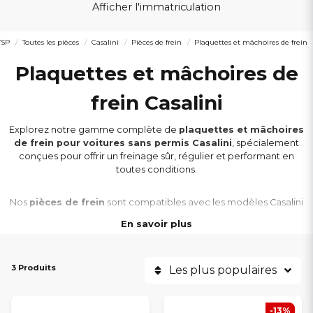
Afficher l'immatriculation
VSP
Toutes les pièces
Casalini
Pièces de frein
Plaquettes et mâchoires de frein
Plaquettes et mâchoires de
frein Casalini
Explorez notre gamme complète de
plaquettes et mâchoires
de frein pour voitures sans permis Casalini
, spécialement
conçues pour offrir un freinage sûr, régulier et performant en
toutes conditions.
Nos
pièces de frein
sont compatibles avec les modèles Casalini
M20, M14, M12, M10, Ydea
et
Sulky
, et sélectionnées pour
En savoir plus
garantir une
excellente qualité de friction
et une
longue
durée de vie
.
3 Produits
Les plus populaires
Que vous ayez besoin de remplacer vos
plaquettes avant
ou vos
mâchoires arrière
, vous trouverez ici les pièces adaptées à
votre modèle. Profitez de
prix compétitifs
et de
livraisons
-13%