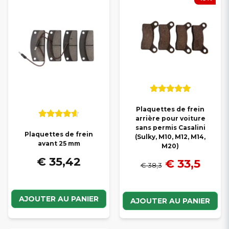
rapides
partout en France pour entretenir efficacement votre
voiture sans permis Casalini.
Plaquettes de frein
arrière pour voiture
sans permis Casalini
Plaquettes de frein
(Sulky, M10, M12, M14,
avant 25 mm
M20)
€ 35,42
€ 33,5
€ 38,3
AJOUTER AU PANIER
AJOUTER AU PANIER