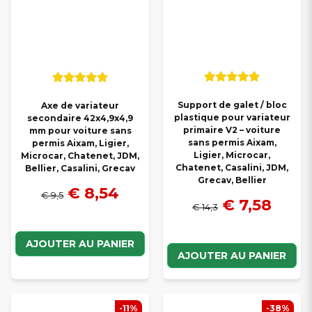
Support de galet / bloc
Axe de variateur
plastique pour variateur
secondaire 42x4,9x4,9
primaire V2 – voiture
mm pour voiture sans
sans permis Aixam,
permis Aixam, Ligier,
Ligier, Microcar,
Microcar, Chatenet, JDM,
Chatenet, Casalini, JDM,
Bellier, Casalini, Grecav
Grecav, Bellier
€ 8,54
€ 9,5
€ 7,58
€ 14,3
AJOUTER AU PANIER
AJOUTER AU PANIER
-11%
-38%