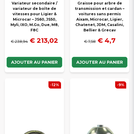
Variateur secondaire /
Graisse pour arbre de
variateur de boîte de
transmission et cardan –
vitesses pour Ligier &
voitures sans permis
Microcar – JS60, JS50,
Aixam, Microcar, Ligier,
Myli, IXO, M.Go, Due, M8,
Chatenet, JDM, Casalini,
F8C
Bellier & Grecav
€ 213,02
€ 4,7
€ 238,94
€ 7,58
AJOUTER AU PANIER
AJOUTER AU PANIER
-12%
-9%