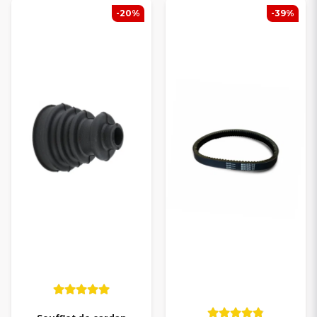
-20%
-39%