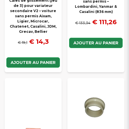
Cales de glissement (jeu
sans permis –
de 3) pour variateur
Lombardini, Yanmar &
secondaire V2 – voiture
Casalini (836 mm)
sans permis Aixam,
€ 111,26
Ligier, Microcar,
€ 133,34
Chatenet, Casalini, JDM,
Grecav, Bellier
€ 14,3
€ 19,1
AJOUTER AU PANIER
AJOUTER AU PANIER