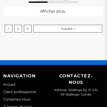
Afficher plus...
1
2
3
Suivant »
NAVIGATION
CONTACTEZ-
NOUS
Accueil
Adresse: Skällinge By 31, 432
Client professionnel
99 Skällinge, Suède
Contactez-nous
À propos de nous