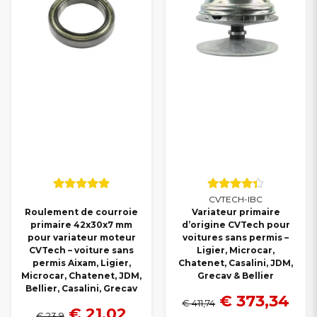
CVTECH-IBC
Roulement de courroie
Variateur primaire
primaire 42x30x7 mm
d’origine CVTech pour
pour variateur moteur
voitures sans permis –
CVTech – voiture sans
Ligier, Microcar,
permis Aixam, Ligier,
Chatenet, Casalini, JDM,
Microcar, Chatenet, JDM,
Grecav & Bellier
Bellier, Casalini, Grecav
€ 373,34
€ 411,74
€ 21,02
€ 23,9