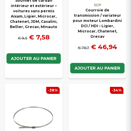
Soufflet de cardan
SCP
intérieur et extérieur –
Courroie de
voitures sans permis
transmission / variateur
Aixam, Ligier, Microcar,
pour moteur Lombardini
Chatenet, JDM, Casalini,
DCI / HDI – Ligier,
Bellier, Grecav, Minauto
Microcar, Chatenet,
€ 7,58
Grecav
€ 9,5
€ 46,94
€ 76,7
AJOUTER AU PANIER
AJOUTER AU PANIER
-38%
-34%