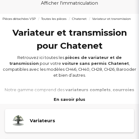
Afficher l'immatriculation
Pièces détachées VSP
Toutes les pièces
Chatenet
Variateur et transmission
Variateur et transmission
pour Chatenet
Retrouvez ici toutes les
pièces de variateur et de
transmission
pour votre
voiture sans permis Chatenet
,
compatibles avec les modèles CH46, CH40, CH28, CH26, Barooder
et bien d’autres.
Notre gamme comprend des
variateurs complets
,
courroies
de transmission
,
arbres de transmission
,
cardans
,
boîtes
En savoir plus
de vitesses
et divers
accessoires
nécessaires au bon
fonctionnement de votre véhicule.
Variateurs
Toutes nos pièces sont
sélectionnées pour leur qualité, leur
durabilité et leur parfaite compatibilité
avec les modèles
Chatenet. Elles garantissent des performances optimales et une