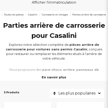
Afficher l'immatriculation
Toutes les pièces
Casalini
Carrosserie et vitrages
Parties arrière de carrosserie
Parties arrière de carrosserie
pour Casalini
Explorez notre sélection complète de
pièces arrière de
carrosserie pour voitures sans permis Casalini
, conçues
pour restaurer ou remplacer les éléments situés à l’arrière de
votre véhicule.
Nous proposons des
pare-chocs arrière
,
panneaux de
carrosserie
,
éléments de hayon
et autres
composants
En savoir plus
arrière
compatibles avec les modèles Casalini
M20, M14, M12,
M10, Ydea
et
Sulky
.
5 Produits
Les plus populaires
Toutes nos pièces sont
fabriquées avec des matériaux
robustes
et offrent une
finition d’origine
pour garantir une
apparence parfaite et une protection durable
. Commandez