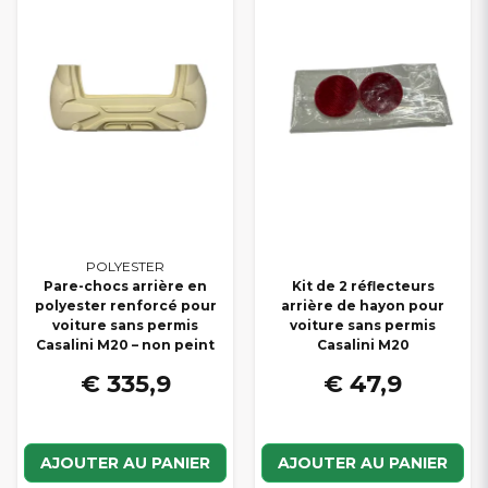
vos
pièces arrière Casalini
en ligne à
prix compétitifs
et
profitez d’une
livraison rapide
partout en France.
POLYESTER
Pare-chocs arrière en
Kit de 2 réflecteurs
polyester renforcé pour
arrière de hayon pour
voiture sans permis
voiture sans permis
Casalini M20 – non peint
Casalini M20
€ 335,9
€ 47,9
AJOUTER AU PANIER
AJOUTER AU PANIER