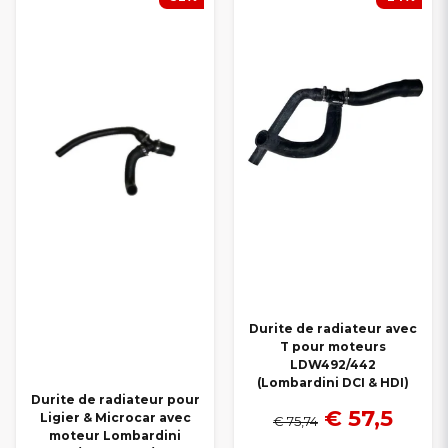
Commandez dès aujourd’hui vos
durites de radiateur pour
voiture sans permis Ligier
chez
Smallcarparts.fr
– profitez de
prix avantageux
, d’une
qualité garantie
et d’une
livraison
rapide
partout en France.
Durite de radiateur avec
T pour moteurs
LDW492/442
(Lombardini DCI & HDI)
Durite de radiateur pour
€ 57,5
Ligier & Microcar avec
€ 75,74
moteur Lombardini