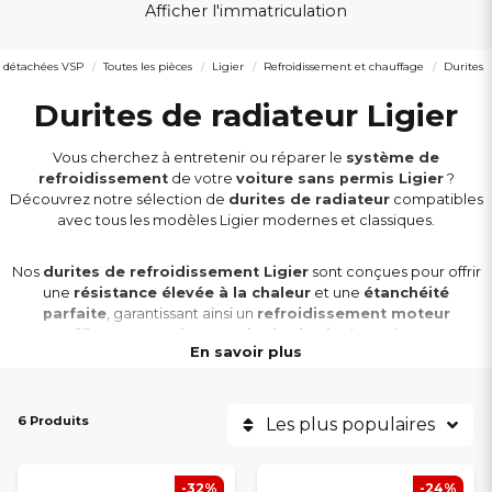
Afficher l'immatriculation
s détachées VSP
Toutes les pièces
Ligier
Refroidissement et chauffage
Durites
Durites de radiateur Ligier
Vous cherchez à entretenir ou réparer le
système de
refroidissement
de votre
voiture sans permis Ligier
?
Découvrez notre sélection de
durites de radiateur
compatibles
avec tous les modèles Ligier modernes et classiques.
Nos
durites de refroidissement Ligier
sont conçues pour offrir
une
résistance élevée à la chaleur
et une
étanchéité
parfaite
, garantissant ainsi un
refroidissement moteur
efficace
et une
longue durée de vie
du système.
En savoir plus
Compatibles avec les modèles
Ligier Myli, JS60, JS50, JS50L, Ixo, JS
RC, X-Too, Nova
et
Ambra
, nos produits assurent une
installation
6 Produits
Les plus populaires
simple
et une
performance fiable
dans toutes les conditions de
conduite.
-32%
-24%