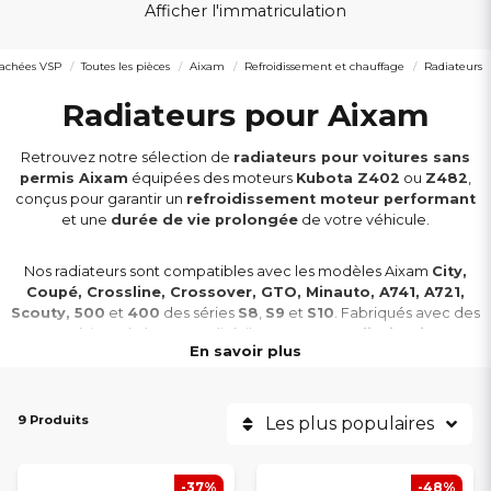
Afficher l'immatriculation
tachées VSP
Toutes les pièces
Aixam
Refroidissement et chauffage
Radiateurs
Radiateurs pour Aixam
Retrouvez notre sélection de
radiateurs pour voitures sans
permis Aixam
équipées des moteurs
Kubota Z402
ou
Z482
,
conçus pour garantir un
refroidissement moteur performant
et une
durée de vie prolongée
de votre véhicule.
Nos radiateurs sont compatibles avec les modèles Aixam
City,
Coupé, Crossline, Crossover, GTO, Minauto, A741, A721,
Scouty, 500
et
400
des séries
S8
,
S9
et
S10
. Fabriqués avec des
matériaux de haute qualité, ils assurent une
dissipation
En savoir plus
thermique optimale
et une
installation facile
.
Remplacez votre ancien radiateur pour maintenir une
9 Produits
Les plus populaires
température moteur idéale
, améliorer la
performance
globale
et réduire le risque de surchauffe. Commandez votre
radiateur Aixam
en ligne à
prix compétitifs
et profitez d’une
-37%
-48%
livraison rapide
partout en France.