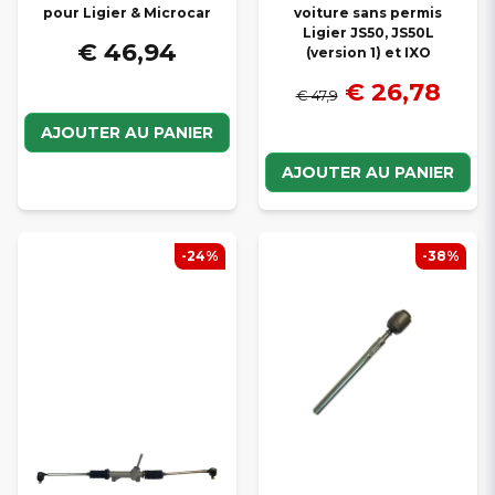
pour Ligier & Microcar
voiture sans permis
Ligier JS50, JS50L
€ 46,94
(version 1) et IXO
€ 26,78
€ 47,9
AJOUTER AU PANIER
AJOUTER AU PANIER
-24%
-38%