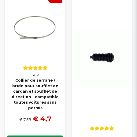
Commandez dès aujourd’hui vos
pièces de direction Ligier
chez
Smallcarparts.fr
– profitez de
prix avantageux
, d’une
qualité éprouvée
et d’une
livraison rapide
partout en France.
SCP
Collier de serrage /
bride pour soufflet de
cardan et soufflet de
direction – compatible
toutes voitures sans
permis
€ 4,7
€ 7,58