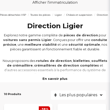
Afficher l'immatriculation
Pièces détachées VSP
Toutes les pièces
Ligier
Châssis et suspension
Direction
Direction Ligier
Explorez notre gamme complète de
pièces de direction
pour
voitures sans permis Ligier
. Conçues pour offrir une
conduite
précise
, une
meilleure stabilité
et une
sécurité optimale
, nos
pièces garantissent un fonctionnement fiable et durable.
Nous proposons des
rotules de direction
,
biellettes
,
soufflets
de crémaillère
,
crémaillères de direction complètes
et
d’autres accessoires essentiels à la performance du système de
direction de votre véhicule.
En savoir plus
Nos
pièces de direction Ligier
sont compatibles avec les
modèles
Myli, JS60, JS50, JS50L, Ixo, X-Too, Ambra
et
Nova
. Chaque
10 Produits
Les plus populaires
composant est rigoureusement sélectionné pour garantir une
compatibilité parfaite
et une
réponse de direction précise
.
-38%