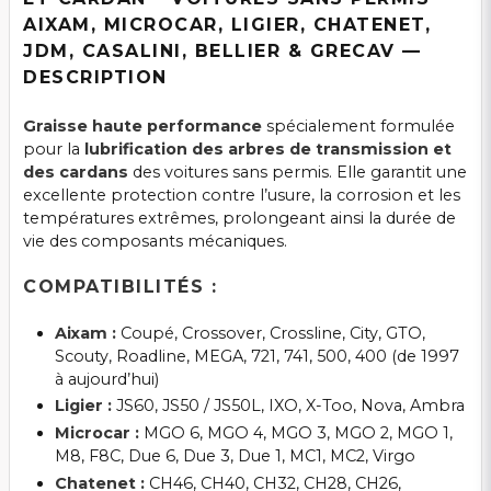
AIXAM, MICROCAR, LIGIER, CHATENET,
JDM, CASALINI, BELLIER & GRECAV —
DESCRIPTION
Graisse haute performance
spécialement formulée
pour la
lubrification des arbres de transmission et
des cardans
des voitures sans permis. Elle garantit une
excellente protection contre l’usure, la corrosion et les
températures extrêmes, prolongeant ainsi la durée de
vie des composants mécaniques.
COMPATIBILITÉS :
Aixam :
Coupé, Crossover, Crossline, City, GTO,
Scouty, Roadline, MEGA, 721, 741, 500, 400 (de 1997
à aujourd’hui)
Ligier :
JS60, JS50 / JS50L, IXO, X-Too, Nova, Ambra
Microcar :
MGO 6, MGO 4, MGO 3, MGO 2, MGO 1,
M8, F8C, Due 6, Due 3, Due 1, MC1, MC2, Virgo
Chatenet :
CH46, CH40, CH32, CH28, CH26,