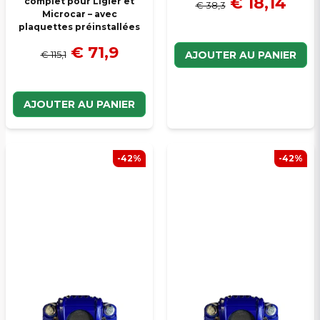
€ 18,14
complet pour Ligier et
€ 38,3
Microcar – avec
plaquettes préinstallées
€ 71,9
€ 115,1
AJOUTER AU PANIER
AJOUTER AU PANIER
-42%
-42%