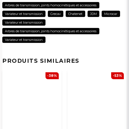
Arbres de transmission, joints homocinétiques et accessoires
Variateur et transmission
Grecav
Chatenet
JDM
Microcar
Variateur et transmission
Arbres de transmission, joints homocinétiques et accessoires
Variateur et transmission
Veuillez envoyer une question
PRODUITS SIMILAIRES
-38%
-53%