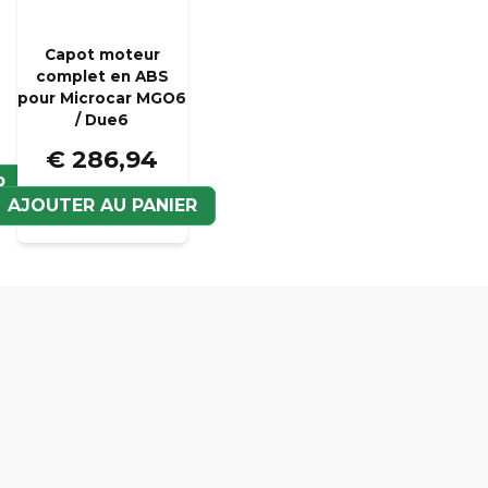
Väldigt enkelt att handla
Veui
utlämningsställe. En trov
Capot moteur
Fredrik
complet en ABS
pour Microcar MGO6
il y a 1 mois
Mycket snabb leverans! Bes
/ Due6
leverans fredag lunch. Pre
€ 286,94
montera produkterna under
R
långt driftstopp på dotte
AJOUTER AU PANIER
Roger
il y a 2 mois
Anders
il y a 2 mois
Roland
il y a 2 mois
Nils Magnus
il y a 2 mois