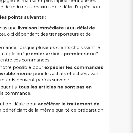
gageons à la traiter plus rapidement que les
n de réduire au maximum le délai d’expédition.
les points suivants :
t pas une
livraison immédiate
ni un
délai de
 ceux-ci dépendant des transporteurs et de
mande, lorsque plusieurs clients choisissent le
 la règle du
“premier arrivé – premier servi”
 entre ces commandes.
 notre possible pour
expédier les commandes
 ouvrable même
pour les achats effectués avant
 retards peuvent parfois survenir.
iquent si
tous les articles ne sont pas en
la commande.
olution idéale pour
accélérer le traitement de
 bénéficiant de la même qualité de préparation