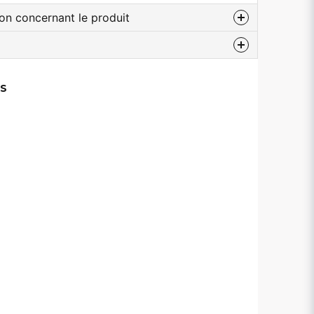
ion concernant le produit
 au sujet de ce produit...
ES
email
Adresse électronique
lier ma question