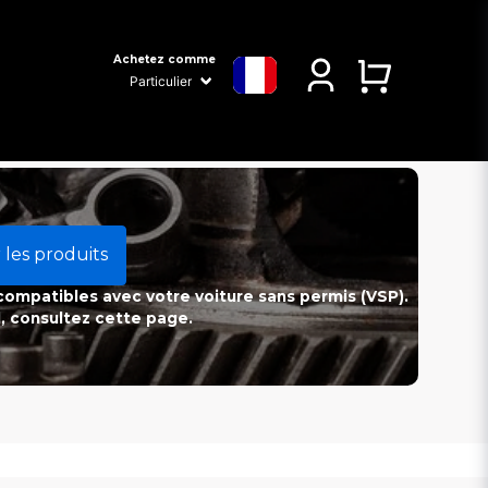
Achetez comme
 les produits
 compatibles avec votre voiture sans permis (VSP).
l, consultez cette page.