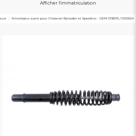
Afficher l'immatriculation
eurs
Amortisseur avant pour Chatenet Barooder et Speedino – OEM 0118015 / 0120024