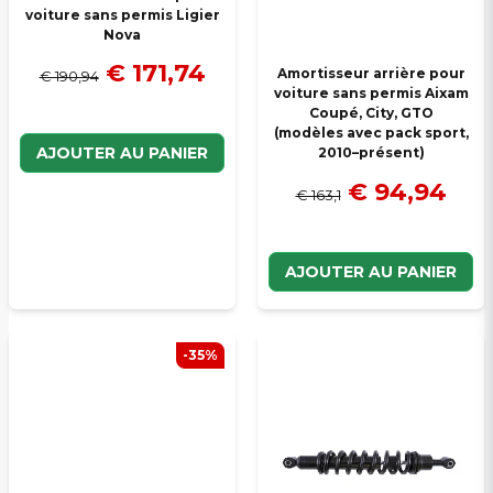
voiture sans permis Ligier
Veuillez envoyer une question
Nova
€ 171,74
Amortisseur arrière pour
€ 190,94
voiture sans permis Aixam
Coupé, City, GTO
(modèles avec pack sport,
AJOUTER AU PANIER
2010–présent)
€ 94,94
€ 163,1
AJOUTER AU PANIER
-35%