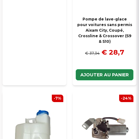
Pompe de lave-glace
pour voitures sans permis
Aixam City, Coupé,
Crossline & Crossover (S9
& S10)
€ 28,7
€ 37,34
AJOUTER AU PANIER
-7%
-24%