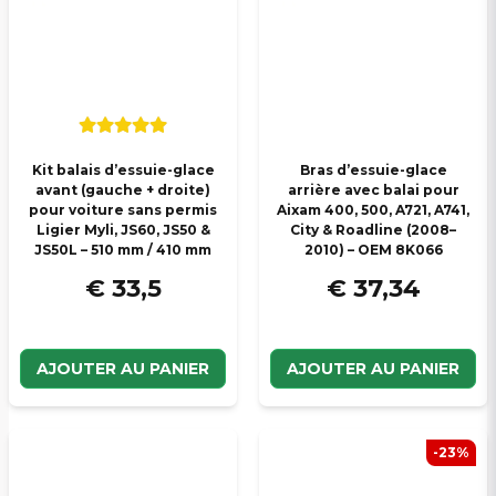
Veuillez envoyer une question
Kit balais d’essuie-glace
Bras d’essuie-glace
avant (gauche + droite)
arrière avec balai pour
pour voiture sans permis
Aixam 400, 500, A721, A741,
Ligier Myli, JS60, JS50 &
City & Roadline (2008–
JS50L – 510 mm / 410 mm
2010) – OEM 8K066
€ 33,5
€ 37,34
AJOUTER AU PANIER
AJOUTER AU PANIER
-23%