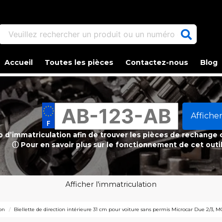
Veuillez rechercher un produit ou un numéro d'article.
Accueil
Toutes les pièces
Contactez-nous
Blog
Afficher
ro d’immatriculation afin de trouver les pièces de rechange
ⓘ Pour en savoir plus sur le fonctionnement de cet outi
Afficher l'immatriculation
ion
Biellette de direction intérieure 31 cm pour voiture sans permis Microcar Due 2/3, 