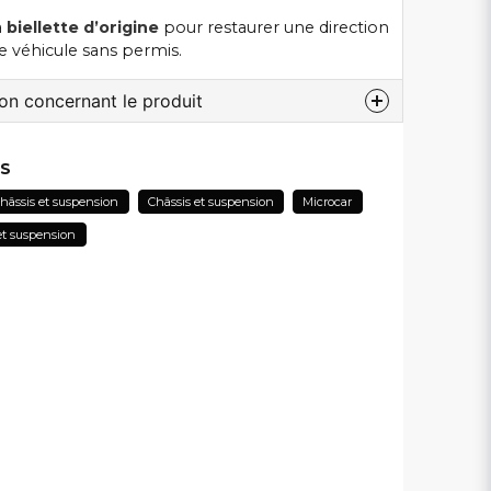
a
biellette d’origine
pour restaurer une direction
re véhicule sans permis.
ion concernant le produit
 au sujet de ce produit...
ES
hâssis et suspension
Châssis et suspension
Microcar
et suspension
email
Adresse électronique
lier ma question