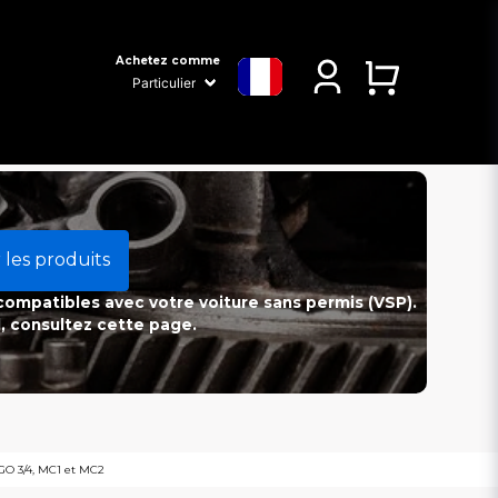
Achetez comme
 les produits
 compatibles avec votre voiture sans permis (VSP).
l, consultez cette page.
MGO 3/4, MC1 et MC2