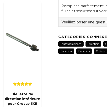
Remplace parfaitement l
fluide et sécurisée sur vot
Veuillez poser une quest
question
Veuillez nous contacter
CATÉGORIES CONNEX
Toutes les pièces
Direction
C
Direction
Direction
Châssis 
name
Nom
Oui, vous pouvez pub
Biellette de
direction intérieure
pour Grecav EKE