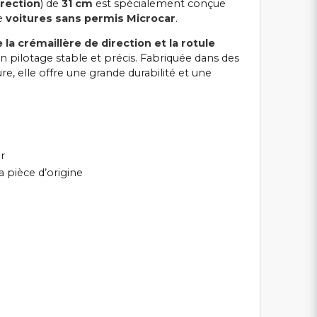
irection
) de
31 cm
est spécialement conçue
de
voitures sans permis Microcar
.
e la crémaillère de direction et la rotule
un pilotage stable et précis. Fabriquée dans des
ure, elle offre une grande durabilité et une
r
a pièce d’origine