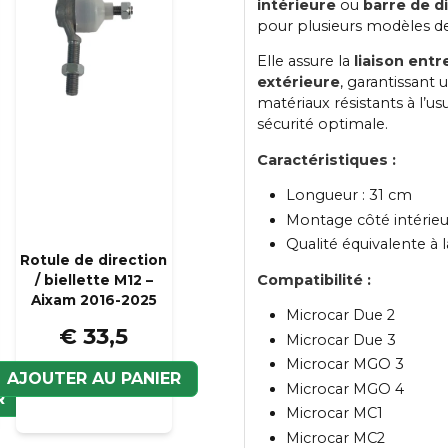
intérieure
ou
barre de d
pour plusieurs modèles 
Elle assure la
liaison entr
extérieure
, garantissant 
matériaux résistants à l’us
sécurité optimale.
Caractéristiques :
Longueur : 31 cm
Montage côté intérieu
Qualité équivalente à l
Rotule de direction
Compatibilité :
/ biellette M12 –
Aixam 2016-2025
Microcar Due 2
€ 33,5
Microcar Due 3
Microcar MGO 3
AJOUTER AU PANIER
Microcar MGO 4
R
Microcar MC1
Microcar MC2