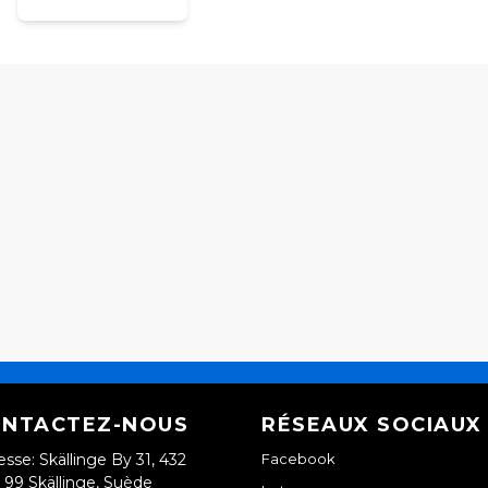
Veui
NTACTEZ-NOUS
RÉSEAUX SOCIAUX
esse: Skällinge By 31, 432
Facebook
99 Skällinge, Suède