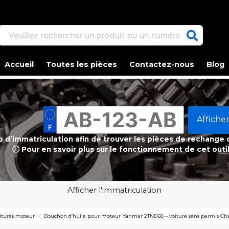
Veuillez rechercher un produit ou un numéro d'article.
Accueil
Toutes les pièces
Contactez-nous
Blog
Afficher
ro d’immatriculation afin de trouver les pièces de rechange
ⓘ Pour en savoir plus sur le fonctionnement de cet outi
Afficher l'immatriculation
nitures moteur
Bouchon d’huile pour moteur Yanmar 2TNE68 – voiture sans permis Chat