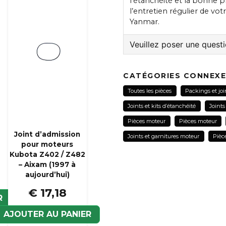
l’étanchéité et la bonne pr
l’entretien régulier de vot
Yanmar.
Veuillez poser une quest
question
Veuillez nous contacter
CATÉGORIES CONNEX
Toutes les pièces
Packings et jo
Joints et kits d’étanchéité
Joints
name
Pièces moteur
Pièces moteur
Nom
Joint d’admission
Joints et garnitures moteur
Pièc
pour moteurs
Kubota Z402 / Z482
– Aixam (1997 à
Oui, vous pouvez pub
aujourd’hui)
€ 17,18
R
AJOUTER AU PANIER