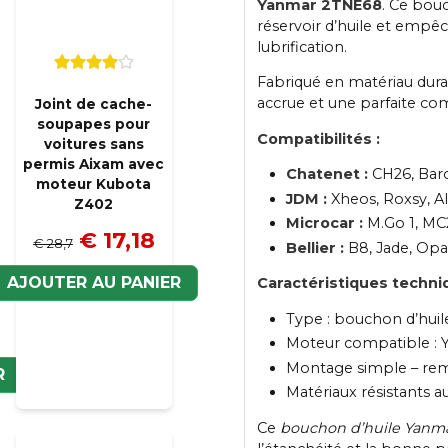
Yanmar 2TNE68
. Ce bou
réservoir d’huile et empêc
lubrification.
Fabriqué en matériau durabl
accrue et une parfaite com
Joint de cache-
soupapes pour
Compatibilités :
voitures sans
permis Aixam avec
Chatenet :
CH26, Bar
moteur Kubota
JDM :
Xheos, Roxsy, Alo
Z402
Microcar :
M.Go 1, MC
€ 17,18
€ 28,7
Bellier :
B8, Jade, Opal
AJOUTER AU PANIER
Caractéristiques techni
Type : bouchon d’hui
Moteur compatible :
Montage simple – rem
R
Matériaux résistants a
Ce
bouchon d’huile Yanm