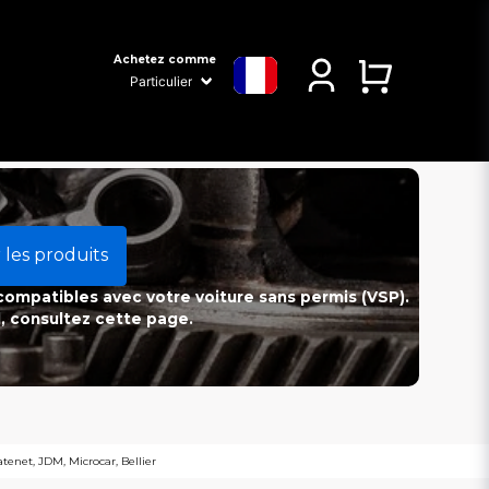
Achetez comme
 les produits
 compatibles avec votre voiture sans permis (VSP).
l, consultez cette page.
enet, JDM, Microcar, Bellier