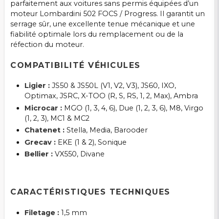
parfaitement aux voitures sans permis équipées d’un
moteur Lombardini 502 FOCS / Progress. Il garantit un
serrage sûr, une excellente tenue mécanique et une
fiabilité optimale lors du remplacement ou de la
réfection du moteur.
COMPATIBILITÉ VÉHICULES
Ligier :
JS50 & JS50L (V1, V2, V3), JS60, IXO,
Optimax, JSRC, X-TOO (R, S, RS, 1, 2, Max), Ambra
Microcar :
MGO (1, 3, 4, 6), Due (1, 2, 3, 6), M8, Virgo
(1, 2, 3), MC1 & MC2
Chatenet :
Stella, Media, Barooder
Grecav :
EKE (1 & 2), Sonique
Bellier :
VX550, Divane
CARACTÉRISTIQUES TECHNIQUES
Filetage :
1,5 mm