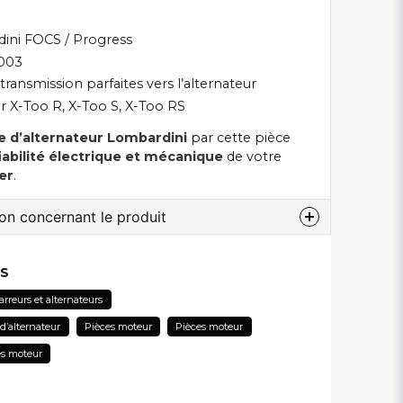
ini FOCS / Progress
0003
 transmission parfaites vers l’alternateur
r X-Too R, X-Too S, X-Too RS
e d’alternateur Lombardini
par cette pièce
iabilité électrique et mécanique
de votre
er
.
ion concernant le produit
 au sujet de ce produit...
ES
rreurs et alternateurs
 d’alternateur
Pièces moteur
Pièces moteur
email
es moteur
Adresse électronique