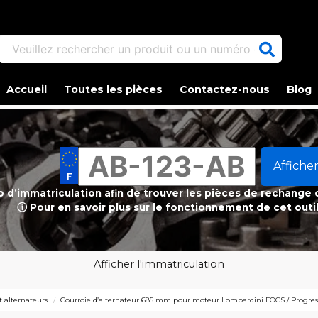
Veuillez rechercher un produit ou un numéro d'article.
Accueil
Toutes les pièces
Contactez-nous
Blog
Afficher
ro d’immatriculation afin de trouver les pièces de rechange
ⓘ Pour en savoir plus sur le fonctionnement de cet outi
Afficher l'immatriculation
 alternateurs
Courroie d’alternateur 685 mm pour moteur Lombardini FOCS / Progress 