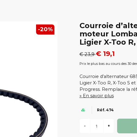
Courroie d’al
-
20
%
moteur Lombar
Ligier X-Too R,
€ 19,1
€ 23,9
Prix le plus bas au cours des 30 der
Courroie d’alternateur 6
Ligier X-Too R, X-Too S 
Progress. Remplace la r
En savoir plus
Réf. 474
-
+