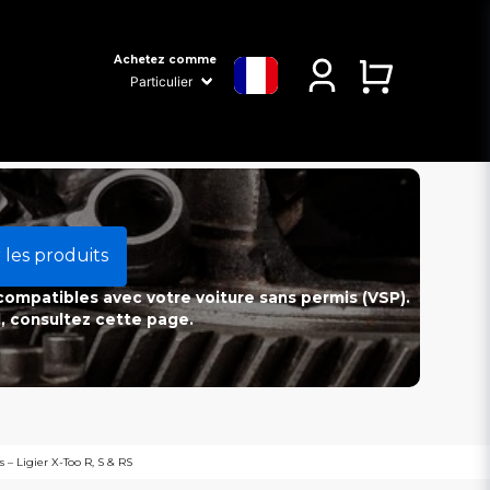
Achetez comme
 les produits
 compatibles avec votre voiture sans permis (VSP).
l, consultez cette page.
– Ligier X-Too R, S & RS