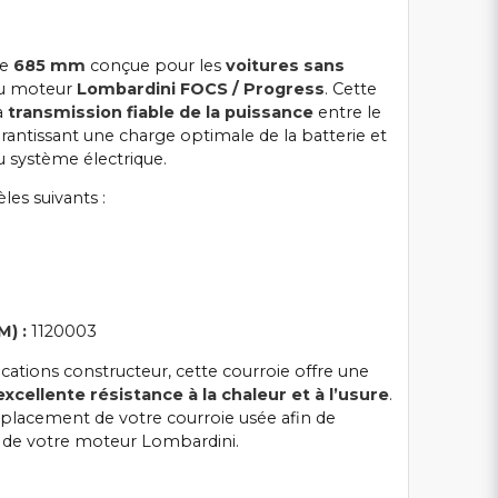
e
685 mm
conçue pour les
voitures sans
u moteur
Lombardini FOCS / Progress
. Cette
a
transmission fiable de la puissance
entre le
arantissant une charge optimale de la batterie et
 système électrique.
es suivants :
M) :
1120003
ications constructeur, cette courroie offre une
excellente résistance à la chaleur et à l’usure
.
emplacement de votre courroie usée afin de
 de votre moteur Lombardini.