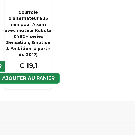
Courroie
Oui, vous pouvez pub
d’alternateur 835
mm pour Aixam
avec moteur Kubota
Z482 – séries
Sensation, Emotion
& Ambition (à partir
de 2017)
€ 19,1
R
Veui
AJOUTER AU PANIER