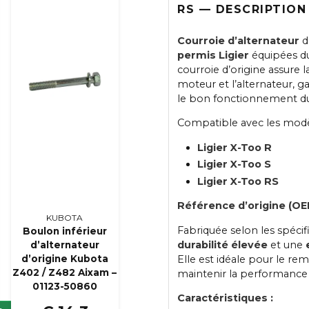
RS — DESCRIPTION
Courroie d’alternateur
d
permis Ligier
équipées d
courroie d’origine assure l
moteur et l’alternateur, g
le bon fonctionnement du
Compatible avec les modèl
Ligier X-Too R
Ligier X-Too S
Ligier X-Too RS
Référence d’origine (OE
KUBOTA
Fabriquée selon les spécif
Boulon inférieur
durabilité élevée
et une
d’alternateur
Elle est idéale pour le r
d’origine Kubota
Z402 / Z482 Aixam –
maintenir la performance
01123-50860
Caractéristiques :