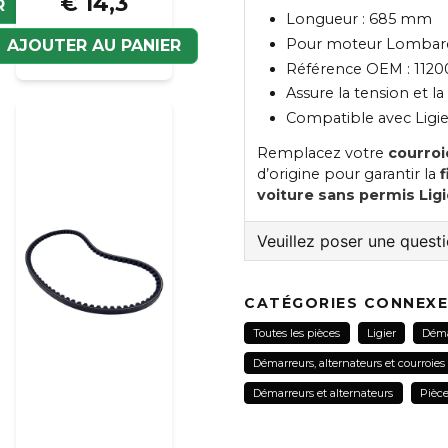
€ 14,3
R
Longueur : 685 mm
Pour moteur Lombard
AJOUTER AU PANIER
Référence OEM : 112
Assure la tension et la
Compatible avec Ligie
Remplacez votre
courroi
d’origine pour garantir la
f
voiture sans permis Ligi
Veuillez poser une quest
question
Veuillez nous contacter
CATÉGORIES CONNEX
Toutes les pièces
Ligier
Déma
Démarreurs, alternateurs et courroies
name
Démarreurs et alternateurs
Pièc
Nom