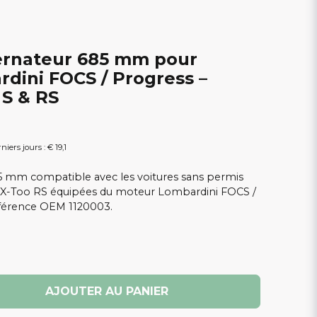
ternateur 685 mm pour
dini FOCS / Progress –
 S & RS
niers jours :
€ 19,1
85 mm compatible avec les voitures sans permis
et X-Too RS équipées du moteur Lombardini FOCS /
éférence OEM 1120003.
AJOUTER AU PANIER