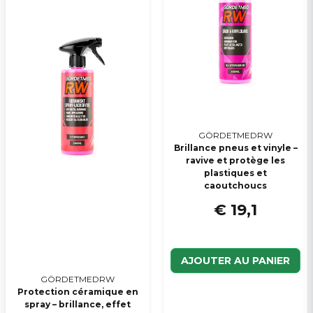
efter att man lagt på denna produkt?
Le magasin a répondu
Oui, vous pouvez publier ma question
Hej,
Keramisk detailer används som ett sista steg efter
att bilens har tvättats helt ren, så inget ytterligare
medel bör läggas ovanpå. Produkten bildar då en
osynlig hinna ovanpå lacken som stöter bort
vatten och smuts.
GÖRDETMEDRW
Brillance pneus et vinyle –
ravive et protège les
Veuillez envoyer une question
plastiques et
caoutchoucs
€ 19,1
AJOUTER AU PANIER
GÖRDETMEDRW
Protection céramique en
spray – brillance, effet