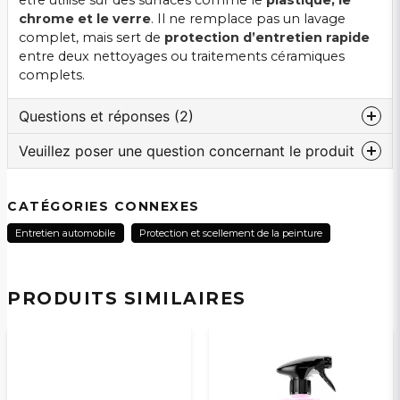
être utilisé sur des surfaces comme le
plastique, le
chrome et le verre
. Il ne remplace pas un lavage
complet, mais sert de
protection d’entretien rapide
entre deux nettoyages ou traitements céramiques
complets.
Questions et réponses (2)
Veuillez poser une question concernant le produit
:nom a demandé
il y a 1 an
question
Kan man använda Keramiskt spraylackskydd
Veuillez nous contacter au sujet de ce produit...
CATÉGORIES CONNEXES
tillsammans med keramisk detailer? Eller är det
onödigt?
Entretien automobile
Protection et scellement de la peinture
Le magasin a répondu
Hej och tack för din fråga! Ja, det kan med fördel
name
Nom
PRODUITS SIMILAIRES
göras för att ge ett ännu bättre lackskydd.
Mvh Vincent på SCP Mopedbilsdelar AB
email
Adresse électronique
:nom a demandé
il y a 2 ans
Hej! Ska man använda något särskilt schampo