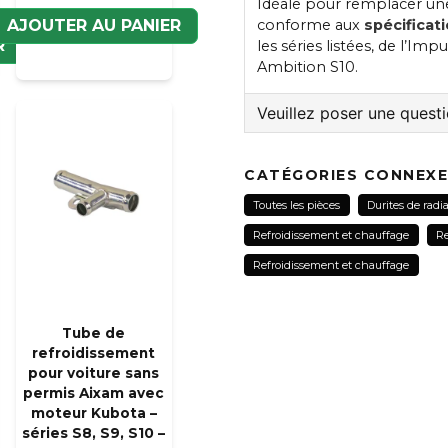
Idéale pour remplacer une
AJOUTER AU PANIER
conforme aux
spécificat
R
les séries listées, de l’Im
Ambition S10.
Veuillez poser une quest
question
Veuillez nous contacter
CATÉGORIES CONNEX
Toutes les pièces
Durites de radi
Refroidissement et chauffage
Re
name
Refroidissement et chauffage
Nom
Tube de
refroidissement
Oui, vous pouvez pub
pour voiture sans
permis Aixam avec
moteur Kubota –
séries S8, S9, S10 –