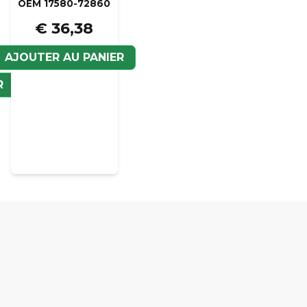
OEM 17580-72860
€ 36,38
AJOUTER AU PANIER
Veui
R