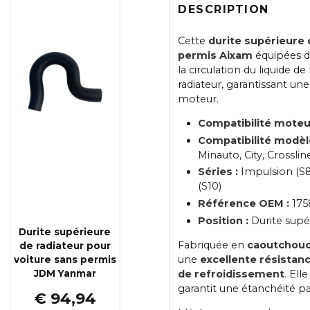
DESCRIPTION
Cette
durite supérieure 
permis Aixam
équipées 
la circulation du liquide 
radiateur, garantissant une
moteur.
Compatibilité moteu
Compatibilité modèl
Minauto, City, Crossli
Séries :
Impulsion (S8)
(S10)
Référence OEM :
175
Position :
Durite supér
Durite supérieure
Fabriquée en
caoutchouc
de radiateur pour
une
excellente résistanc
voiture sans permis
de refroidissement
. Ell
JDM Yanmar
garantit une étanchéité pa
€ 94,94