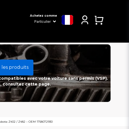
Achetez comme
 les produits
 compatibles avec votre voiture sans permis (VSP).
l, consultez cette page.
Kubota Z402 / Z482 – OEM 1758072930