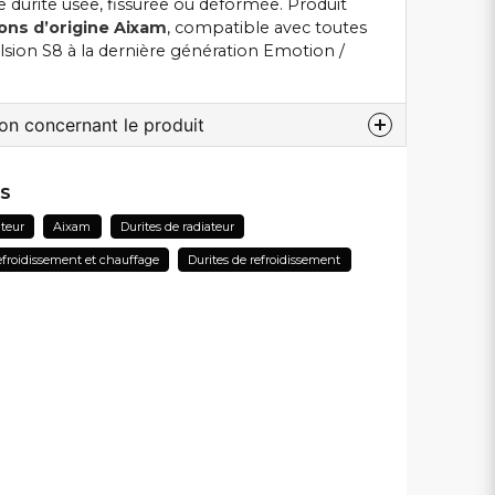
 durite usée, fissurée ou déformée. Produit
ions d’origine Aixam
, compatible avec toutes
pulsion S8 à la dernière génération Emotion /
ion concernant le produit
 au sujet de ce produit...
ES
ateur
Aixam
Durites de radiateur
froidissement et chauffage
Durites de refroidissement
email
Adresse électronique
lier ma question