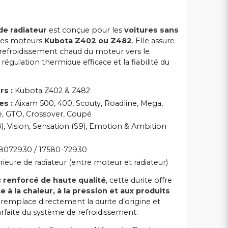
de radiateur
est conçue pour les
voitures sans
des moteurs
Kubota Z402 ou Z482
. Elle assure
de refroidissement chaud du moteur vers le
 régulation thermique efficace et la fiabilité du
rs :
Kubota Z402 & Z482
es :
Aixam 500, 400, Scouty, Roadline, Mega,
ne, GTO, Crossover, Coupé
, Vision, Sensation (S9), Emotion & Ambition
8072930 / 17580-72930
ieure de radiateur (entre moteur et radiateur)
 renforcé de haute qualité
, cette durite offre
e à la chaleur, à la pression et aux produits
e remplace directement la durite d’origine et
rfaite du système de refroidissement.