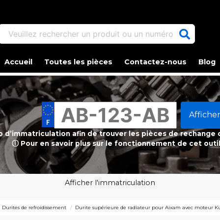
Veuillez rechercher un produit ou un numéro d'article.
Accueil
Toutes les pièces
Contactez-nous
Blog
Afficher
ro d’immatriculation afin de trouver les pièces de rechange
ⓘ Pour en savoir plus sur le fonctionnement de cet outi
Afficher l'immatriculation
Durites de refroidissement
Durite supérieure de radiateur pour Aixam avec moteur 