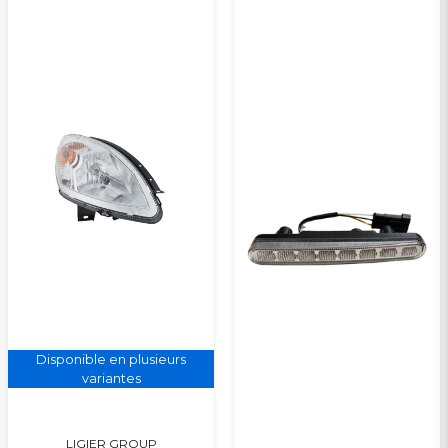
Oui, vous pouvez publier ma question
Veuillez envoyer une question
Disponible en plusieurs
variantes
LIGIER GROUP