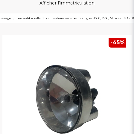
Afficher l'immatriculation
clairage
Feu antibrouillard pour voitures sans permis Ligier JS60, JS50, Microcar M.Go 
-
45
%