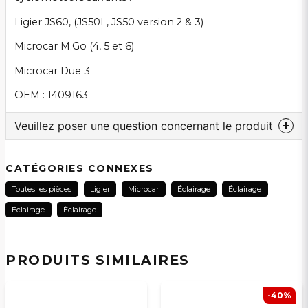
Ligier JS60, (JS50L, JS50 version 2 & 3)
Microcar M.Go (4, 5 et 6)
Microcar Due 3
OEM : 1409163
Veuillez poser une question concernant le produit
question
Veuillez nous contacter au sujet de ce produit...
CATÉGORIES CONNEXES
Toutes les pièces
Ligier
Microcar
Éclairage
Éclairage
Éclairage
Éclairage
name
Nom
PRODUITS SIMILAIRES
email
Adresse électronique
-40%