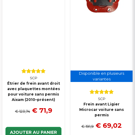
Disponible en plusieurs
SCP
variantes
Étrier de frein avant droit
avec plaquettes montées
pour voiture sans permis
SCP
Aixam (2010–présent)
Frein avant Ligier
€ 71,9
Microcar voiture sans
€ 123,74
permis
€ 69,02
€ 191,9
AJOUTER AU PANIER