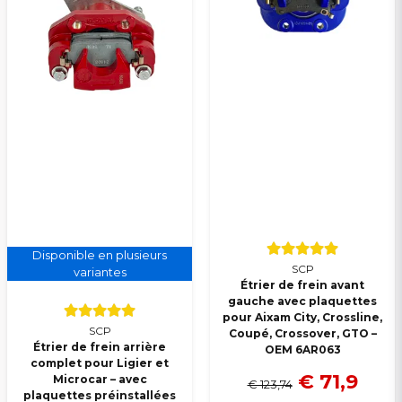
Veuillez envoyer une question
Disponible en plusieurs
SCP
variantes
Étrier de frein avant
gauche avec plaquettes
pour Aixam City, Crossline,
SCP
Coupé, Crossover, GTO –
Étrier de frein arrière
OEM 6AR063
complet pour Ligier et
€ 71,9
Microcar – avec
€ 123,74
plaquettes préinstallées