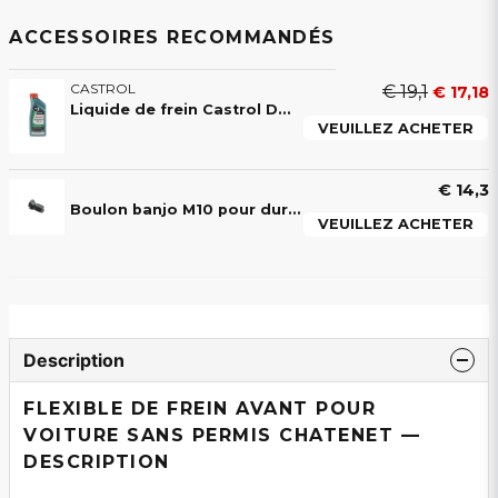
ACCESSOIRES RECOMMANDÉS
CASTROL
€ 19,1
€ 17,18
Liquide de frein Castrol DOT4 pour Voitures Sans Permis
VEUILLEZ ACHETER
€ 14,3
Boulon banjo M10 pour durite de frein – Aixam, Ligier, Microcar, Chatenet, JDM, Casalini, Bellier
VEUILLEZ ACHETER
Description
FLEXIBLE DE FREIN AVANT POUR
VOITURE SANS PERMIS CHATENET —
DESCRIPTION