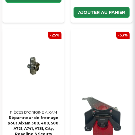
AJOUTER AU PANIER
-25%
-53%
PIÈCES D’ORIGINE AIXAM
Répartiteur de freinage
pour Aixam 300, 400, 500,
A721, A741, A751, City,
Roadline & Scouty