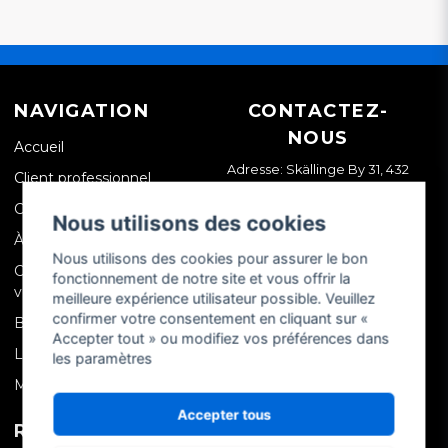
NAVIGATION
CONTACTEZ-
NOUS
Accueil
Adresse: Skällinge By 31, 432
Client professionnel
99 Skällinge, Suède
Contactez-nous
Nous utilisons des cookies
À propos de nous
Nous utilisons des cookies pour assurer le bon
Conditions générales de
fonctionnement de notre site et vous offrir la
vente (CGV)
meilleure expérience utilisateur possible. Veuillez
confirmer votre consentement en cliquant sur «
Blog
Accepter tout » ou modifiez vos préférences dans
Livraison
les paramètres
Mentions légales
Accepter tous
RÉSEAUX
MON COMPTE