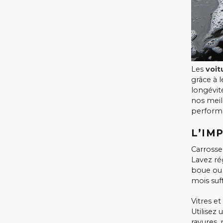
Les
voit
grâce à 
longévit
nos meil
perform
L’IM
Carrosse
Lavez ré
boue ou 
mois suf
Vitres et
Utilisez
rayures,