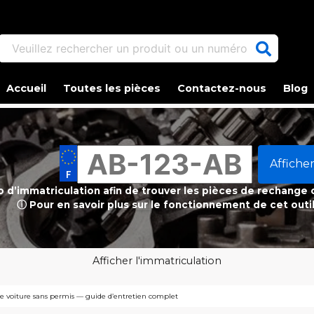
Veuillez rechercher un produit ou un numéro d'article.
Accueil
Toutes les pièces
Contactez-nous
Blog
Afficher
ro d’immatriculation afin de trouver les pièces de rechange
ⓘ Pour en savoir plus sur le fonctionnement de cet outi
Afficher l'immatriculation
e voiture sans permis — guide d’entretien complet