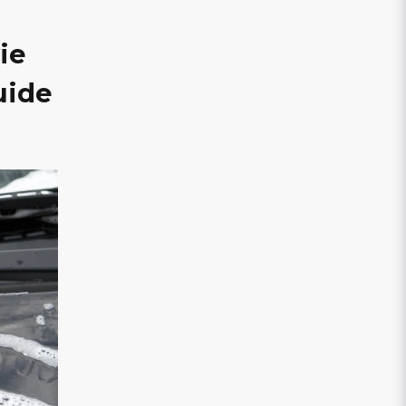
ie
uide