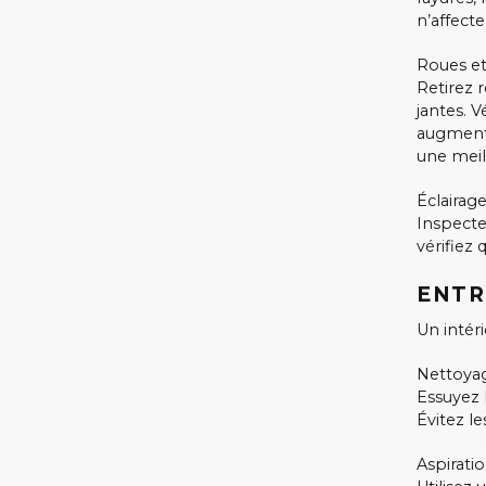
n’affecten
Roues e
Retirez 
jantes. V
augmente
une meil
Éclairag
Inspecte
vérifiez 
ENTR
Un intéri
Nettoyag
Essuyez 
Évitez l
Aspirati