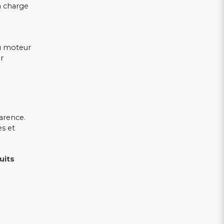
la charge
du moteur
er
parence.
es et
uits