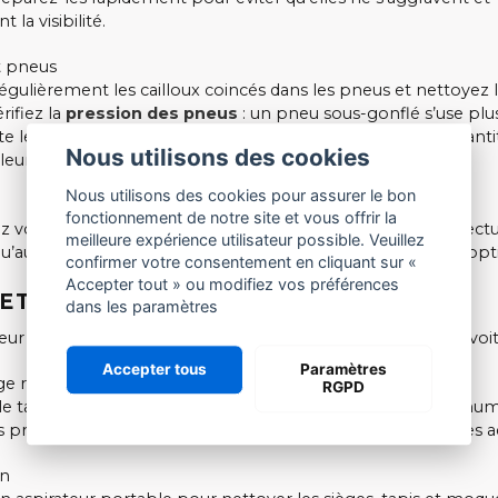
t la visibilité.
t pneus
régulièrement les cailloux coincés dans les pneus et nettoyez 
érifiez la
pression des pneus
: un pneu sous-gonflé s’use plus
 le risque d’éclatement. Un bon entretien des pneus garantit
Nous utilisons des cookies
leure tenue de route.
Nous utilisons des cookies pour assurer le bon
e
fonctionnement de notre site et vous offrir la
z vos phares et feux arrière. Remplacez les ampoules défect
meilleure expérience utilisateur possible. Veuillez
qu’aucune fissure ne laisse passer l’humidité dans les blocs opt
confirmer votre consentement en cliquant sur «
Accepter tout » ou modifiez vos préférences
ETIEN DE L’HABITACLE
dans les paramètres
eur propre contribue au confort et à la durabilité de votre voit
Accepter tous
Paramètres
e régulier
RGPD
le tableau de bord et les surfaces avec un chiffon doux et hum
es produits abrasifs et privilégiez des nettoyants automobiles 
on