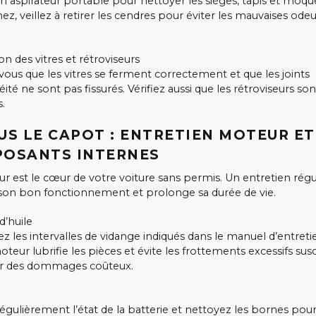
un aspirateur portable pour nettoyer les sièges, tapis et moque
z, veillez à retirer les cendres pour éviter les mauvaises odeu
ion des vitres et rétroviseurs
vous que les vitres se ferment correctement et que les joints
ité ne sont pas fissurés. Vérifiez aussi que les rétroviseurs so
.
OUS LE CAPOT : ENTRETIEN MOTEUR ET
OSANTS INTERNES
r est le cœur de votre voiture sans permis. Un entretien régu
 son bon fonctionnement et prolonge sa durée de vie.
d’huile
z les intervalles de vidange indiqués dans le manuel d’entreti
oteur lubrifie les pièces et évite les frottements excessifs sus
er des dommages coûteux.
régulièrement l’état de la batterie et nettoyez les bornes pour