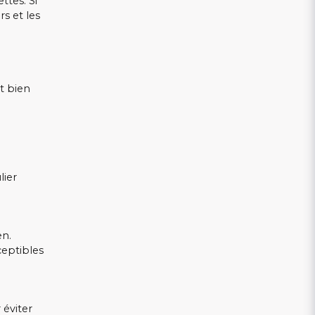
ttes. Si
rs et les
nt bien
lier
en.
ceptibles
 éviter