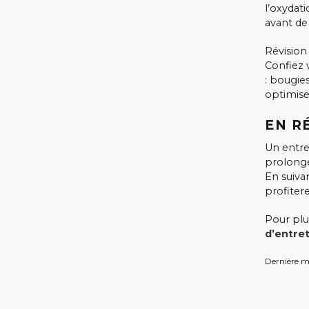
l’oxydati
avant de
Révisio
Confiez 
: bougies
optimise
EN R
Un entre
prolonge
En suiva
profiter
Pour plu
d’entre
Dernière mi