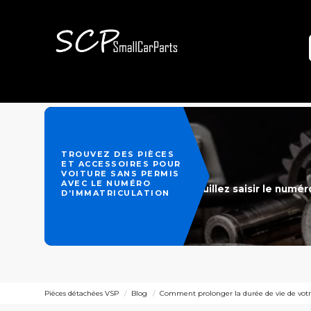
TROUVEZ DES PIÈCES
ET ACCESSOIRES POUR
VOITURE SANS PERMIS
AVEC LE NUMÉRO
Veuillez saisir le numé
D’IMMATRICULATION
Pièces détachées VSP
Blog
Comment prolonger la durée de vie de votr