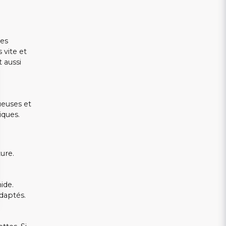
les
 vite et
 aussi
ueuses et
iques.
ure.
ide.
adaptés.