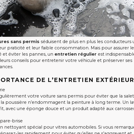
ures sans permis
séduisent de plus en plus les conducteurs 
leur praticité et leur faible consommation. Mais pour assurer l
é et éviter les pannes, un
entretien régulier
est indispensable
leurs conseils pour entretenir votre véhicule et préserver ses
ances.
PORTANCE DE L’ENTRETIEN EXTÉRIEU
rie
gulièrement votre voiture sans permis pour éviter que la saleté
la poussière n’endommagent la peinture à long terme. Un la
fit, avec une éponge douce et un produit adapté aux carrosser
 pare-brise
 un nettoyant spécial pour vitres automobiles. Si vous remarqu
 réparez-les rapidement pour éviter qu’elles ne s’aggravent et