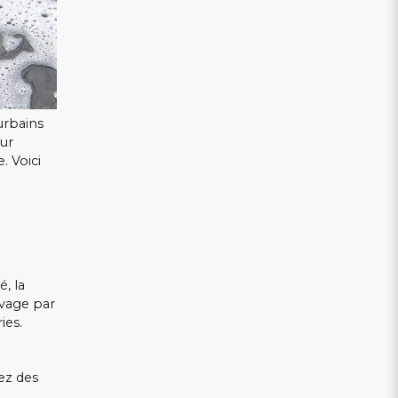
urbains
eur
. Voici
R
, la
vage par
ies.
ez des