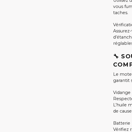
Utilisez 
vous fume
taches.
Vérificat
Assurez-
d’étanché
réglables
🔧 S
COMP
Le moteu
garantit
Vidange 
Respecte
L’huile m
de caus
Batterie
Vérifiez 