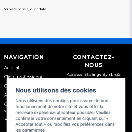
Dernière mise à jour : date
NAVIGATION
CONTACTEZ-
NOUS
Accueil
Adresse: Skällinge By 31, 432
Client professionnel
99 Skällinge, Suède
Contactez-nous
Nous utilisons des cookies
À propos de nous
Nous utilisons des cookies pour assurer le bon
Conditions générales de
fonctionnement de notre site et vous offrir la
vente (CGV)
meilleure expérience utilisateur possible. Veuillez
confirmer votre consentement en cliquant sur «
Blog
Accepter tout » ou modifiez vos préférences dans
Livraison
les paramètres