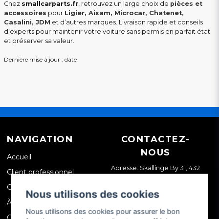
Chez
smallcarparts.fr
, retrouvez un large choix de
pièces et
accessoires
pour
Ligier, Aixam, Microcar, Chatenet,
Casalini, JDM
et d’autres marques. Livraison rapide et conseils
d’experts pour maintenir votre voiture sans permis en parfait état
et préserver sa valeur.
Dernière mise à jour : date
NAVIGATION
CONTACTEZ-
NOUS
Accueil
Adresse: Skällinge By 31, 432
Client professionnel
99 Skällinge, Suède
Contactez-nous
Nous utilisons des cookies
À propos de nous
Nous utilisons des cookies pour assurer le bon
Conditions générales de