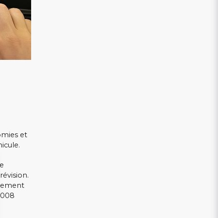
omies et
icule.
ce
révision.
alement
 2008