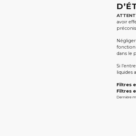
D’É
ATTENTI
avoir ef
préconis
Négliger
fonction
dans le 
Si l’entr
liquides a
Filtres 
Filtres 
Dernière mi