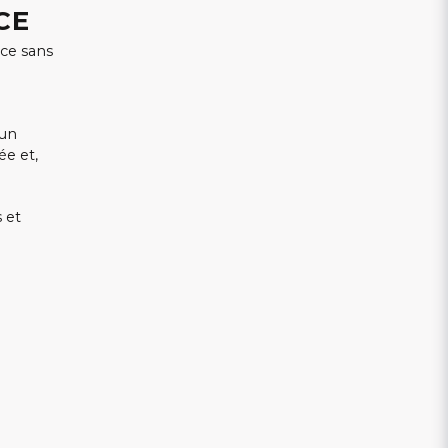
CE
ice sans
 un
e et,
s et