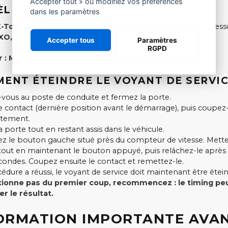
Accepter tout » ou modifiez vos préférences
LES CONCERNÉS PAR CE GUIDE
dans les paramètres
X-Too
(uniquement les modèles avec tableau de bord au-dess
IXO, JS50, JS50L, JS60
, etc.
Accepter tous
Paramètres
RGPD
 :
M.GO
ainsi que les modèles
Dué
ENT ÉTEINDRE LE VOYANT DE SERVI
z-vous au poste de conduite et fermez la porte.
e contact (dernière position avant le démarrage), puis coupez
tement.
 porte tout en restant assis dans le véhicule.
z le bouton gauche situé près du compteur de vitesse. Mette
tout en maintenant le bouton appuyé, puis relâchez-le après
econdes. Coupez ensuite le contact et remettez-le.
cédure a réussi, le voyant de service doit maintenant être étein
tionne pas du premier coup, recommencez : le timing pe
er le résultat.
ORMATION IMPORTANTE AVA