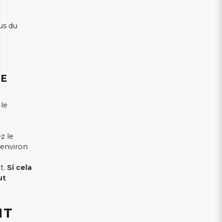
us du
CE
-le
z le
 environ
t.
Si cela
ut
NT