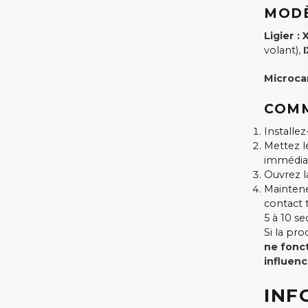
MODÈ
Ligier :
volant),
Microcar
COMM
Installe
Mettez l
immédia
Ouvrez la
Maintene
contact 
5 à 10 s
Si la pro
ne fonc
influenc
INF