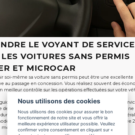
INDRE LE VOYANT DE SERVICE
 LES VOITURES SANS PERMIS
IER ET MICROCAR
ir soi-même sa voiture sans permis peut être une excellente
ive au passage en concession. Vous réalisez souvent des écon
n meilleur contrôle sur les opérations effectuées sur votre véh
Nous utilisons des cookies
guide, nous expliquons comment éteindre le voyant de servi
 de clé ou de clé à molette) sur le tableau de bord après une 
Nous utilisons des cookies pour assurer le bon
dure peut sembler peu intuitive, mais elle fonctionne génér
fonctionnement de notre site et vous offrir la
modèles Ligier et Microcar fabriqués à partir d’environ l’année
meilleure expérience utilisateur possible. Veuillez
x modèles actuels.
confirmer votre consentement en cliquant sur «