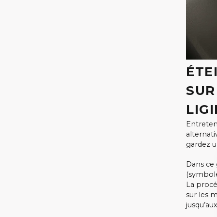
ÉTE
SUR
LIG
Entreten
alternat
gardez u
Dans ce 
(symbole
La procé
sur les 
jusqu’au