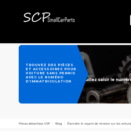
TROUVEZ DES PIÈCES
ET ACCESSOIRES POUR
VOITURE SANS PERMIS
AVEC LE NUMÉRO
Veuillez saisir le numé
D’IMMATRICULATION
Pièces détachées VSP
Blog
Éteindre le voyant de révision sur les voitur