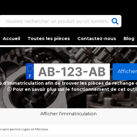
Veuillez rechercher un produit ou un numéro d'article.
Accueil
Toutes les pièces
Contactez-nous
Blog
Afficher
ro d’immatriculation afin de trouver les pièces de rechange
ⓘ Pour en savoir plus sur le fonctionnement de cet outi
Afficher l'immatriculation
es sans permis Ligier et Microcar