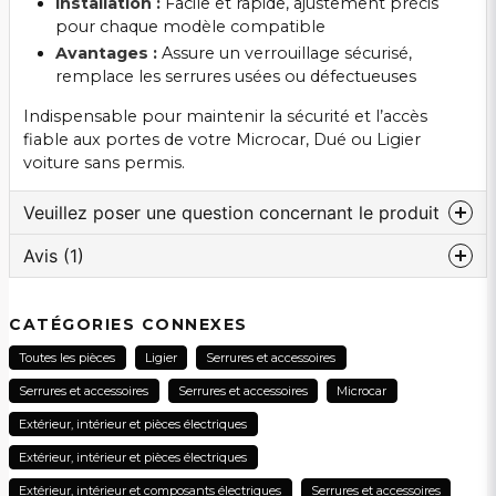
Installation :
Facile et rapide, ajustement précis
pour chaque modèle compatible
Avantages :
Assure un verrouillage sécurisé,
remplace les serrures usées ou défectueuses
Indispensable pour maintenir la sécurité et l’accès
fiable aux portes de votre Microcar, Dué ou Ligier
voiture sans permis.
Veuillez poser une question concernant le produit
Avis (1)
question
Veuillez nous contacter au sujet de ce produit...
Anonyme
CATÉGORIES CONNEXES
il y a 3 mois
Toutes les pièces
Ligier
Serrures et accessoires
name
Nom
Serrures et accessoires
Serrures et accessoires
Microcar
Extérieur, intérieur et pièces électriques
Extérieur, intérieur et pièces électriques
email
Adresse électronique
Extérieur, intérieur et composants électriques
Serrures et accessoires