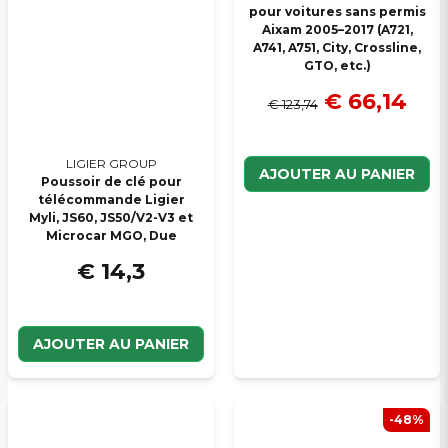
pour voitures sans permis
Aixam 2005–2017 (A721,
A741, A751, City, Crossline,
GTO, etc.)
€ 66,14
€ 123,74
LIGIER GROUP
AJOUTER AU PANIER
Poussoir de clé pour
télécommande Ligier
Myli, JS60, JS50/V2-V3 et
Microcar MGO, Due
€ 14,3
AJOUTER AU PANIER
-48%