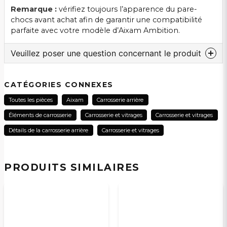
Remarque :
vérifiez toujours l’apparence du pare-
chocs avant achat afin de garantir une compatibilité
parfaite avec votre modèle d’Aixam Ambition.
Veuillez poser une question concernant le produit
question
Veuillez nous contacter au sujet de ce produit...
CATÉGORIES CONNEXES
Toutes les pièces
Aixam
Carrosserie arrière
Éléments de carrosserie
Carrosserie et vitrages
Carrosserie et vitrages
name
Détails de la carrosserie arrière
Carrosserie et vitrages
Nom
PRODUITS SIMILAIRES
email
Adresse électronique
Oui, vous pouvez publier ma question