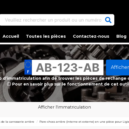
Veuillez rechercher un produit ou un numéro d'article.
Accueil
Toutes les pièces
Contactez-nous
Blog
Afficher
ro d’immatriculation afin de trouver les pièces de rechange
ⓘ Pour en savoir plus sur le fonctionnement de cet outi
Afficher l'immatriculation
 de la carrosserie arrière
Pare-chocs arrière (interne et externe) en une pièce pour Ligi