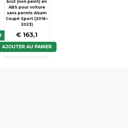
brut (non peint) en
ABS pour voiture
sans permis Aixam
Coupé Sport (2016–
Oui, vous pouvez pub
2023)
€ 163,1
R
AJOUTER AU PANIER
Veui