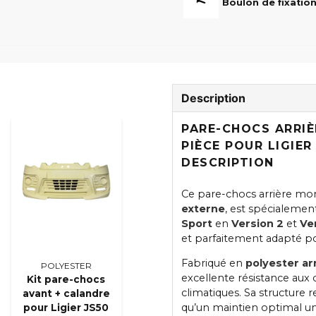
Description
PARE-CHOCS ARRIÈ
PIÈCE POUR LIGIER
DESCRIPTION
Ce pare-chocs arrière mo
externe
, est spécialeme
Sport
en
Version 2
et
Ve
et parfaitement adapté po
Fabriqué en
polyester ar
POLYESTER
excellente résistance aux 
Kit pare-chocs
climatiques. Sa structure 
avant + calandre
qu’un maintien optimal une 
pour Ligier JS50