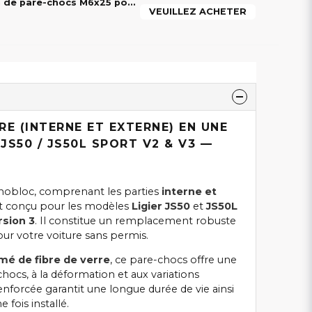
Boulon de fixation de pare-chocs M6x25 pour Ligier & Microcar voiture sans permis
VEUILLEZ ACHETER
RE (INTERNE ET EXTERNE) EN UNE
 JS50 / JS50L SPORT V2 & V3 —
nobloc, comprenant les parties
interne et
nt conçu pour les modèles
Ligier JS50
et
JS50L
rsion 3
. Il constitue un remplacement robuste
ur votre voiture sans permis.
mé de fibre de verre
, ce pare-chocs offre une
chocs, à la déformation et aux variations
renforcée garantit une longue durée de vie ainsi
fois installé.