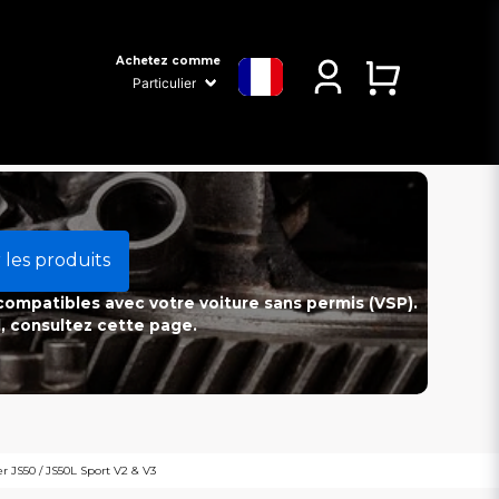
Achetez comme
 les produits
 compatibles avec votre voiture sans permis (VSP).
l, consultez cette page.
er JS50 / JS50L Sport V2 & V3