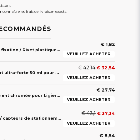
sistant
 connaître les frais de livraison exacts.
RECOMMANDÉS
€ 1,82
Agrafe / Bague de fixation / Rivet plastique pour carrosserie – Ligier & Microcar
VEUILLEZ ACHETER
€ 42,14
€ 32,54
Colle bi-composant ultra-forte 50 ml pour plastiques et carrosseries de voitures sans permis
VEUILLEZ ACHETER
€ 27,74
Sortie d’échappement chromée pour Ligier JS50, JS50L & JS60 version 2/3 Sport Ultimate
VEUILLEZ ACHETER
€ 43,1
€ 37,34
Capteurs de recul / capteurs de stationnement pour Ligier JS60, JS50, IXO, JSRC, Optimax et Microcar MGO, Due, M8, F8C
VEUILLEZ ACHETER
€ 8,54