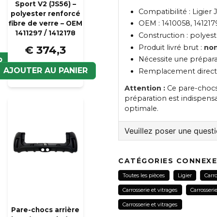
Sport V2 (JS56) –
Compatibilité : Ligier
polyester renforcé
OEM : 1410058, 141217
fibre de verre – OEM
1411297 / 1412178
Construction : polyest
Produit livré brut :
non
€ 374,3
Nécessite une prépara
R
AJOUTER AU PANIER
Remplacement direct 
Attention :
Ce pare-chocs 
préparation est indispensab
optimale.
Veuillez poser une quest
question
Veuillez nous contacter
CATÉGORIES CONNEX
Toutes les pièces
Ligier
Carro
Carrosserie et vitrages
Carrosserie
name
Carrosserie et vitrages
Nom
Pare-chocs arrière