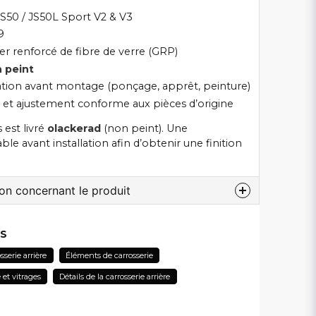
 JS50 / JS50L Sport V2 & V3
9
er renforcé de fibre de verre (GRP)
 peint
tion avant montage (ponçage, apprêt, peinture)
et ajustement conforme aux pièces d’origine
est livré
olackerad
(non peint). Une
le avant installation afin d’obtenir une finition
ion concernant le produit
 au sujet de ce produit...
ES
sserie arrière
Éléments de carrosserie
 et vitrages
Détails de la carrosserie arrière
email
Adresse électronique