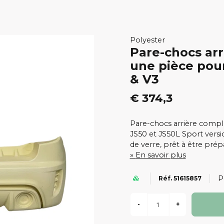
Polyester
Pare-chocs arr
une pièce pour
& V3
€ 374,3
Pare-chocs arrière comple
JS50 et JS50L Sport versio
de verre, prêt à être pré
En savoir plus
P
Réf. 51615857
-
+