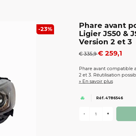
Phare avant po
-
23
%
Ligier JS50 & J
Version 2 et 3
€ 259,1
€ 335,9
Phare avant compatible av
2 et 3. Réutilisation possi
En savoir plus
Réf. 4786546
-
+