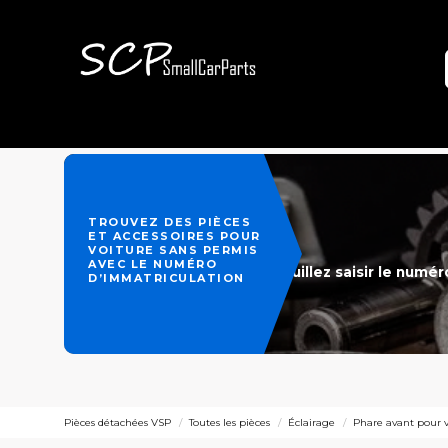
TROUVEZ DES PIÈCES
ET ACCESSOIRES POUR
VOITURE SANS PERMIS
AVEC LE NUMÉRO
Veuillez saisir le numé
D’IMMATRICULATION
Pièces détachées VSP
Toutes les pièces
Éclairage
Phare avant pour vo