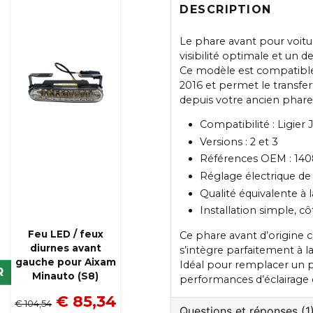
DESCRIPTION
Le phare avant pour voitu
visibilité optimale et un 
Ce modèle est compatible a
2016 et permet le transfe
depuis votre ancien phare
Compatibilité : Ligier 
Versions : 2 et 3
Références OEM : 1408
Réglage électrique de
Qualité équivalente à l
Installation simple, c
Feu LED / feux
Ce phare avant d’origine 
diurnes avant
s’intègre parfaitement à la
gauche pour Aixam
Idéal pour remplacer un
R
Minauto (S8)
performances d’éclairage d
€ 85,34
€ 104,54
Questions et réponses (1