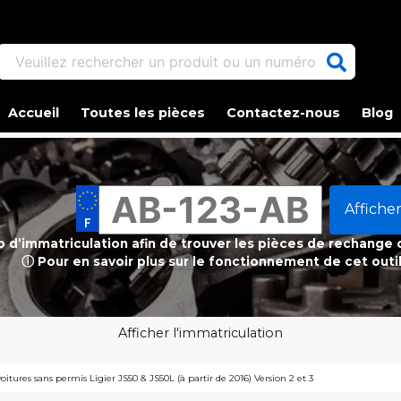
Veuillez rechercher un produit ou un numéro d'article.
Accueil
Toutes les pièces
Contactez-nous
Blog
Afficher
ro d’immatriculation afin de trouver les pièces de rechange
ⓘ Pour en savoir plus sur le fonctionnement de cet outi
Afficher l'immatriculation
itures sans permis Ligier JS50 & JS50L (à partir de 2016) Version 2 et 3