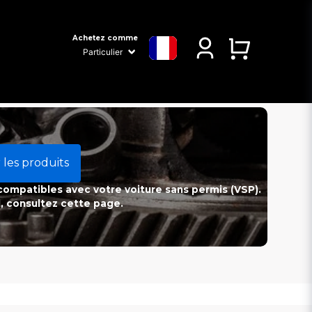
Achetez comme
 les produits
 compatibles avec votre voiture sans permis (VSP).
l, consultez cette page.