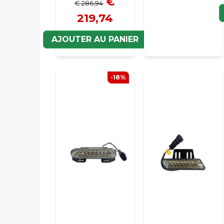
€
€ 286,94
219,74
AJOUTER AU PANIER
-18%