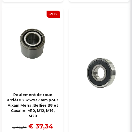
-20%
Roulement de roue
arrière 25x52x37 mm pour
Aixam Mega, Bellier B8 et
Casalini M10, M12, M14,
M20
€ 37,34
€ 46,94