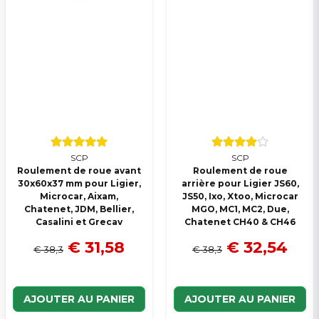
SCP
SCP
Roulement de roue avant
Roulement de roue
30x60x37 mm pour Ligier,
arrière pour Ligier JS60,
Microcar, Aixam,
JS50, Ixo, Xtoo, Microcar
Chatenet, JDM, Bellier,
MGO, MC1, MC2, Due,
Casalini et Grecav
Chatenet CH40 & CH46
€ 31,58
€ 32,54
€ 38,3
€ 38,3
AJOUTER AU PANIER
AJOUTER AU PANIER