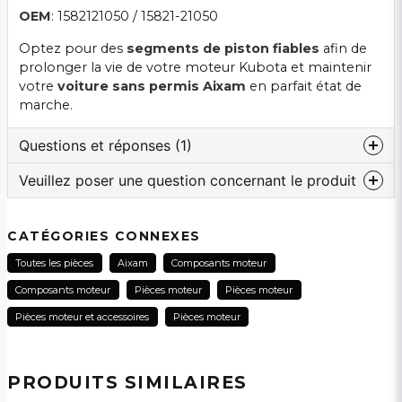
OEM
: 1582121050 / 15821-21050
Optez pour des
segments de piston fiables
afin de
prolonger la vie de votre moteur Kubota et maintenir
votre
voiture sans permis Aixam
en parfait état de
marche.
Questions et réponses (1)
Veuillez poser une question concernant le produit
:nom a demandé
il y a 2 ans
question
Är detta kolvringar till båda cylindrarna eller bara
Veuillez nous contacter au sujet de ce produit...
CATÉGORIES CONNEXES
en?
Toutes les pièces
Aixam
Composants moteur
Le magasin a répondu
Composants moteur
Pièces moteur
Pièces moteur
Tack för din fråga! Detta är ett kit med kolvringar
för 1 cylinder / kolv.
name
Pièces moteur et accessoires
Pièces moteur
Nom
MVH Vincent på SCP Mopedbilsdelar AB
PRODUITS SIMILAIRES
email
Adresse électronique