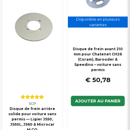
Veuillez envoyer une question
Disponible en plusieurs
variantes
Disque de frein avant 210
mm pour Chatenet CH26
(Coram), Barooder &
Speedino – voiture sans
permis
€ 50,78
AJOUTER AU PANIER
SCP
Disque de frein arrière
solide pour voiture sans
permis — Ligier JS50,
JS50L, JS60 & Microcar
M.GO