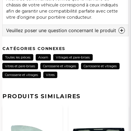
châssis de votre véhicule correspond à ceux indiqués
afin de garantir une compatibilité parfaite avec cette
vitre d’origine pour portière conducteur.
Veuillez poser une question concernant le produit
question
Veuillez nous contacter au sujet de ce produit...
CATÉGORIES CONNEXES
Toutes les pièces
Aixam
Vitrages et pare-brises
Vitres et pare-brises
Carrosserie et vitrages
Carrosserie et vitrages
name
Carrosserie et vitrages
Vitres
Nom
PRODUITS SIMILAIRES
email
Adresse électronique
Oui, vous pouvez publier ma question