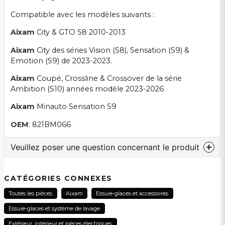
Compatible avec les modèles suivants :
Aixam
City & GTO S8 2010-2013
Aixam
City des séries Vision (S8), Sensation (S9) &
Emotion (S9) de 2023-2023.
Aixam
Coupé, Crossline & Crossover de la série
Ambition (S10) années modèle 2023-2026
Aixam
Minauto Sensation S9
OEM
: 821BM066
Veuillez poser une question concernant le produit
question
Veuillez nous contacter au sujet de ce produit...
CATÉGORIES CONNEXES
Toutes les pièces
Aixam
Essuie-glaces et accessoires
Essuie-glaces et système de lavage
name
Extérieur, intérieur et pièces électriques