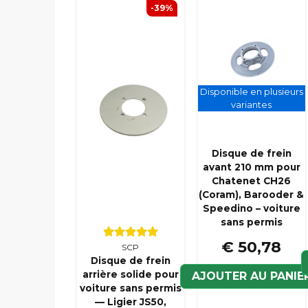
-39%
Disponible en plusieurs
variantes
Disque de frein
avant 210 mm pour
Chatenet CH26
(Coram), Barooder &
Speedino – voiture
sans permis
€ 50,78
SCP
Disque de frein
arrière solide pour
AJOUTER AU PANIE
voiture sans permis
— Ligier JS50,