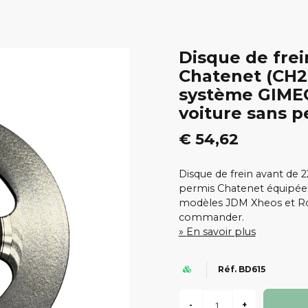
Disque de fre
Chatenet (CH2
système GIMEC
voiture sans p
€ 54,62
Disque de frein avant de 
permis Chatenet équipées 
modèles JDM Xheos et Roxs
commander.
En savoir plus
Réf. BD615
-
+