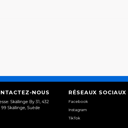
NTACTEZ-NOUS
RÉSEAUX SOCIAUX
esse: Skällinge By 31, 432
Facebook
99 Skällinge, Suède
Instagram
TikTok