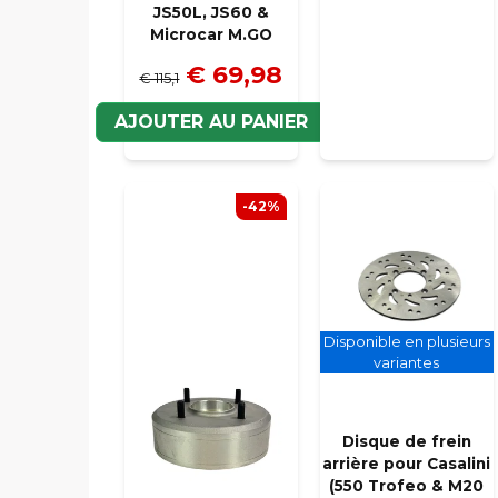
JS50L, JS60 &
Microcar M.GO
€ 69,98
€ 115,1
AJOUTER AU PANIER
-42%
Disponible en plusieurs
variantes
Disque de frein
arrière pour Casalini
(550 Trofeo & M20