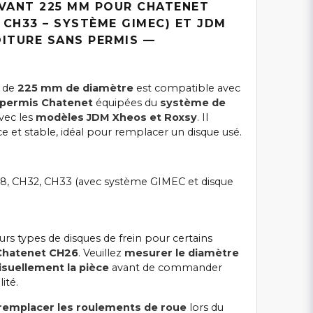
AVANT 225 MM POUR CHATENET
, CH33 – SYSTÈME GIMEC) ET JDM
OITURE SANS PERMIS —
de
225 mm de diamètre
est compatible avec
s permis Chatenet
équipées du
système de
avec les
modèles JDM Xheos et Roxsy
. Il
ce et stable, idéal pour remplacer un disque usé.
, CH32, CH33 (avec système GIMEC et disque
eurs types de disques de frein pour certains
Chatenet CH26
. Veuillez
mesurer le diamètre
suellement la pièce
avant de commander
ité.
remplacer les roulements de roue
lors du