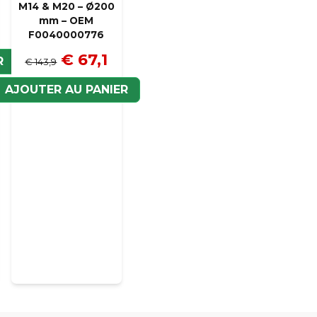
M14 & M20 – Ø200
mm – OEM
F0040000776
€ 67,1
R
€ 143,9
AJOUTER AU PANIER
Veui