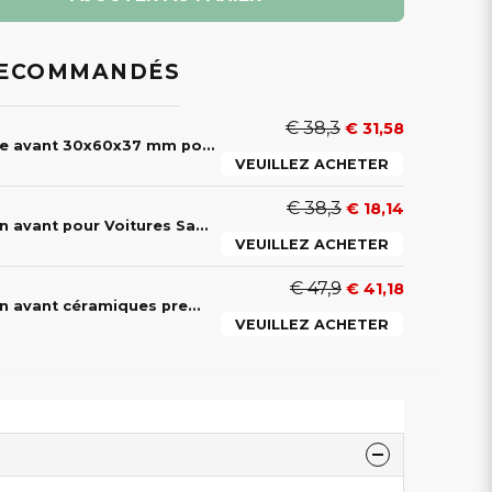
RECOMMANDÉS
€ 38,3
€ 31,58
Roulement de roue avant 30x60x37 mm pour Ligier, Microcar, Aixam, Chatenet, JDM, Bellier, Casalini et Grecav
VEUILLEZ ACHETER
€ 38,3
€ 18,14
Plaquettes de frein avant pour Voitures Sans Permis Ligier, Microcar, Chatenet, JDM & Dué
VEUILLEZ ACHETER
€ 47,9
€ 41,18
Plaquettes de frein avant céramiques premium pour voiture sans permis Ligier, Microcar, Chatenet, JDM, Bellier & Dué
VEUILLEZ ACHETER