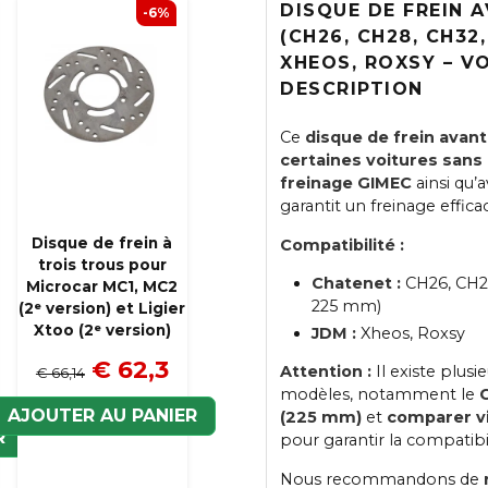
DISQUE DE FREIN 
-6%
(CH26, CH28, CH32
XHEOS, ROXSY – V
DESCRIPTION
Ce
disque de frein avant
certaines voitures san
freinage GIMEC
ainsi qu’
garantit un freinage effica
Disque de frein à
Compatibilité :
trois trous pour
Chatenet :
CH26, CH28
Microcar MC1, MC2
225 mm)
(2ᵉ version) et Ligier
Xtoo (2ᵉ version)
JDM :
Xheos, Roxsy
€ 62,3
Attention :
Il existe plusi
€ 66,14
modèles, notamment le
AJOUTER AU PANIER
(225 mm)
et
comparer vi
R
pour garantir la compatibil
Nous recommandons de