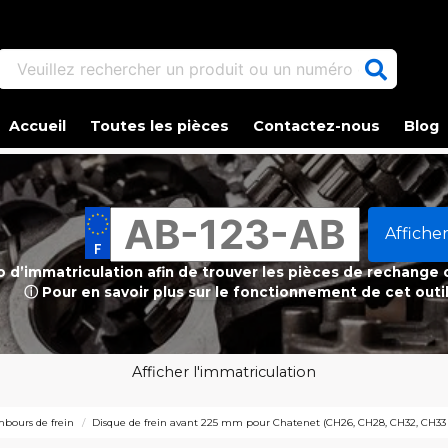
Veuillez rechercher un produit ou un numéro d'article.
Accueil
Toutes les pièces
Contactez-nous
Blog
Afficher
ro d’immatriculation afin de trouver les pièces de rechange
ⓘ Pour en savoir plus sur le fonctionnement de cet outi
Afficher l'immatriculation
mbours de frein
Disque de frein avant 225 mm pour Chatenet (CH26, CH28, CH32, CH33 