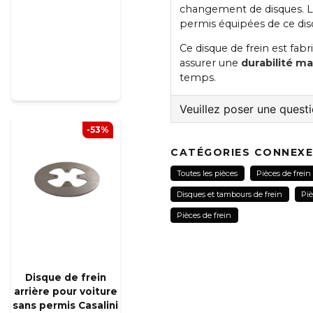
changement de disques. 
permis équipées de ce disq
Ce disque de frein est fab
assurer une
durabilité m
temps.
Veuillez poser une quest
-53%
question
Veuillez nous contacter
CATÉGORIES CONNEX
Toutes les pièces
Pièces de frein
Disques et tambours de frein
Piè
name
Pièces de frein
Nom
Disque de frein
Oui, vous pouvez pub
arrière pour voiture
sans permis Casalini