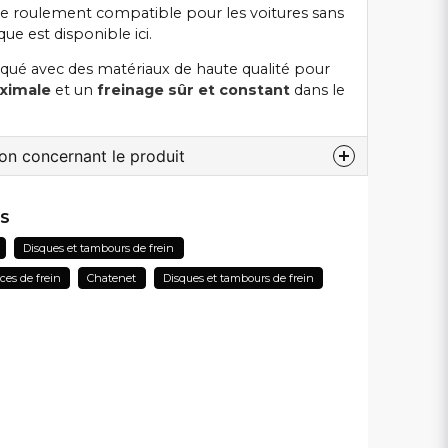
Le
roulement compatible
pour les voitures sans
ue est disponible ici.
riqué avec des matériaux de haute qualité pour
aximale
et un
freinage sûr et constant
dans le
ion concernant le produit
 au sujet de ce produit...
ES
Disques et tambours de frein
ces de frein
Chatenet
Disques et tambours de frein
email
Adresse électronique
lier ma question