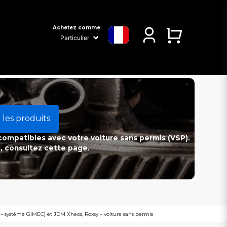
Achetez comme
 les produits
 compatibles avec votre voiture sans permis (VSP).
l, consultez cette page.
– système GIMEC) et JDM Xheos, Roxsy – voiture sans permis