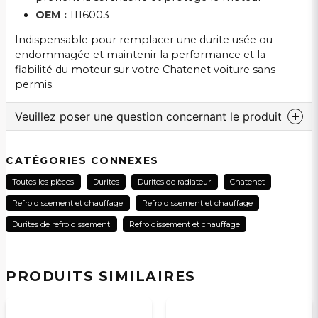
OEM :
1116003
Indispensable pour remplacer une durite usée ou
endommagée et maintenir la performance et la
fiabilité du moteur sur votre Chatenet voiture sans
permis.
Veuillez poser une question concernant le produit
question
Veuillez nous contacter au sujet de ce produit...
CATÉGORIES CONNEXES
Toutes les pièces
Durites
Durites de radiateur
Chatenet
Refroidissement et chauffage
Refroidissement et chauffage
name
Durites de refroidissement
Refroidissement et chauffage
Nom
PRODUITS SIMILAIRES
email
Adresse électronique