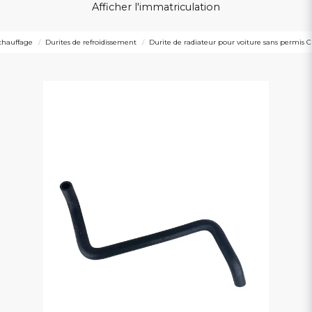
Afficher l'immatriculation
 chauffage
Durites de refroidissement
Durite de radiateur pour voiture sans permis 