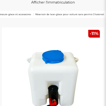
Afficher l'immatriculation
’essuie-glace et accessoires
Réservoir de lave-glace pour voiture sans permis Chatenet
-
11
%