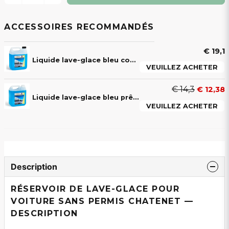
ACCESSOIRES RECOMMANDÉS
€ 19,1
Liquide lave-glace bleu concentré 4L Swed Handling – protection antigel jusqu’à -29°C
VEUILLEZ ACHETER
€ 14,3
€ 12,38
Liquide lave-glace bleu prêt à l’emploi 4L Swed Handling – pour voitures sans permis et automobiles
VEUILLEZ ACHETER
Description
RÉSERVOIR DE LAVE-GLACE POUR
VOITURE SANS PERMIS CHATENET —
DESCRIPTION